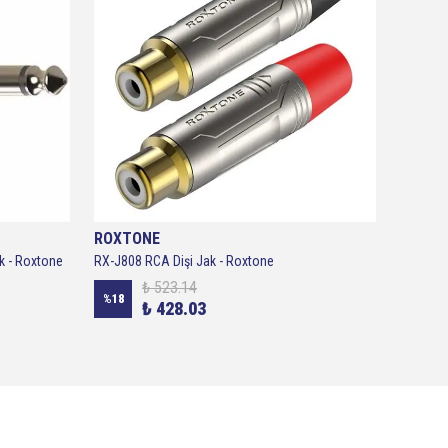
ROXTONE
ROXTO
k - Roxtone
RX-J808 RCA Dişi Jak - Roxtone
₺ 523.14
%
18
%
25
₺ 428.03