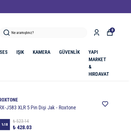
0
SES
IŞIK
KAMERA
GÜVENLİK
YAPI
MARKET
&
HIRDAVAT
ROXTONE
RX-J583 XLR 5 Pin Dişi Jak - Roxtone
₺ 523.14
%
18
₺ 428.03