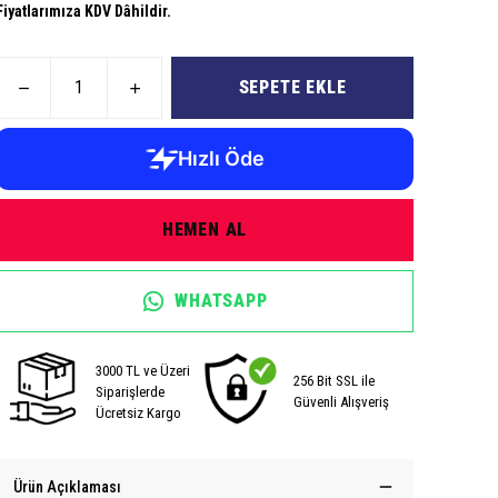
Fiyatlarımıza KDV Dâhildir.
SEPETE EKLE
HEMEN AL
WHATSAPP
3000 TL ve Üzeri
256 Bit SSL ile
Siparişlerde
Güvenli Alışveriş
Ücretsiz Kargo
Ürün Açıklaması