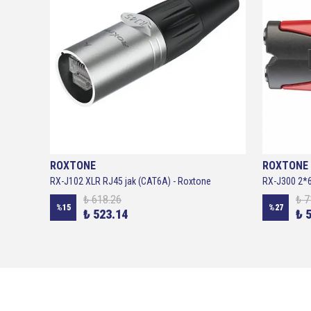
ROXTONE
ROXTONE
RX-J350 2*RCA Dişi - 3.5mm Streo Erkek - Roxtone
RX-J102 XLR RJ45 jak (CAT6A) - Roxtone
₺ 618.26
₺ 7
%
15
%
27
₺ 523.14
₺ 