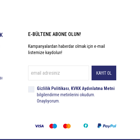
E-BÜLTENE ABONE OLUN!
İK
i
Kampanyalardan haberdar olmak için e-mail
listemize kaydolun!
KAYIT OL
sı
Gizlilik Politikası
,
KVKK Aydınlatma Metni
bilgilendirme metinlerini okudum.
Onaylıyorum.