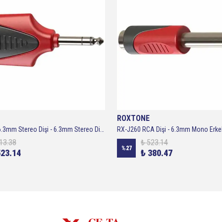
ROXTONE
RX-J300 2*6.3mm Stereo Dişi - 6.3mm Stereo Dişi - Roxtone
RX-J260 RCA Dişi - 6.3mm Mono Erke
13.38
₺ 523.14
%
27
523.14
₺ 380.47