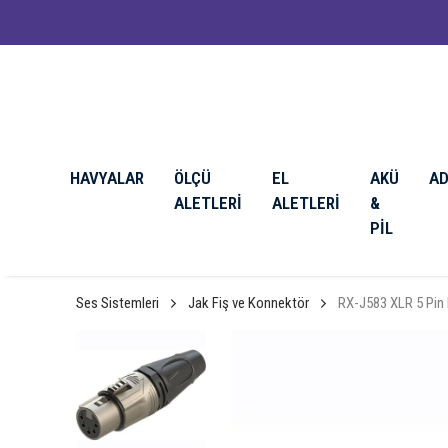
HAVYALAR
ÖLÇÜ
EL
AKÜ
A
ALETLERİ
ALETLERİ
&
PİL
Ses Sistemleri
Jak Fiş ve Konnektör
RX-J583 XLR 5 Pin 