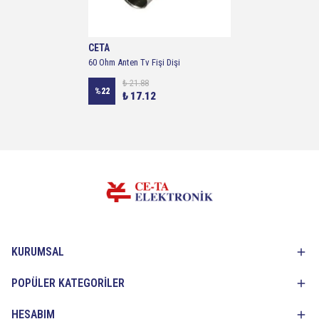
CETA
60 Ohm Anten Tv Fişi Dişi
₺ 21.88
%
22
₺ 17.12
KURUMSAL
POPÜLER KATEGORİLER
HESABIM