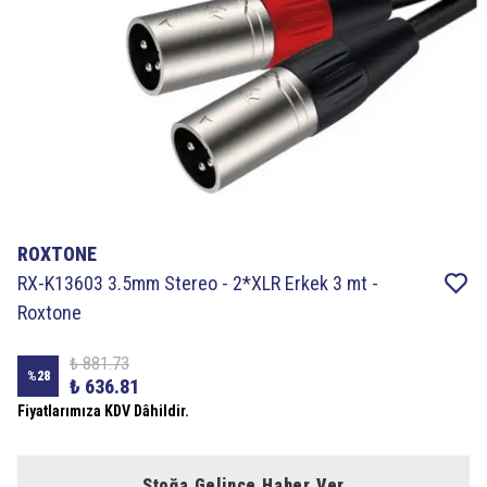
ROXTONE
RX-K13603 3.5mm Stereo - 2*XLR Erkek 3 mt -
Roxtone
₺ 881.73
%
28
₺ 636.81
Fiyatlarımıza KDV Dâhildir.
Stoğa Gelince Haber Ver