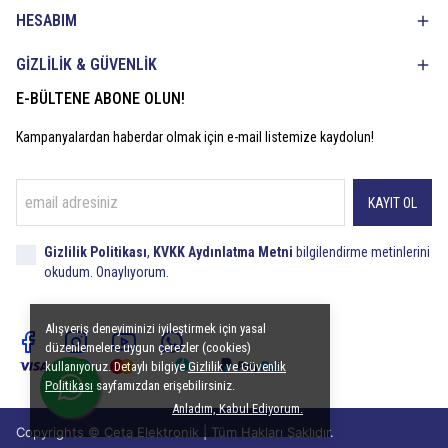
HESABIM
GİZLİLİK & GÜVENLİK
E-BÜLTENE ABONE OLUN!
Kampanyalardan haberdar olmak için e-mail listemize kaydolun!
KAYIT OL
Gizlilik Politikası
,
KVKK Aydınlatma Metni
bilgilendirme metinlerini
okudum. Onaylıyorum.
Alışveriş deneyiminizi iyileştirmek için yasal
düzenlemelere uygun çerezler (cookies)
kullanıyoruz. Detaylı bilgiye
Gizlilik ve Güvenlik
Politikası
sayfamızdan erişebilirsiniz.
Anladım, Kabul Ediyorum.
Copyrights © Ceta Elektronik | Tüm Hakları Saklıdır.