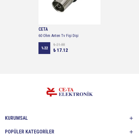
CETA
60 Ohm Anten Tv Fişi Dişi
₺ 21.88
%
22
₺ 17.12
KURUMSAL
POPÜLER KATEGORİLER