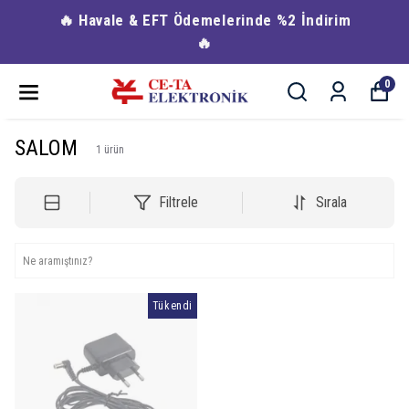
🔥 Havale & EFT Ödemelerinde %2 İndirim
🔥
0
SALOM
1
ürün
Filtrele
Sırala
Tükendi