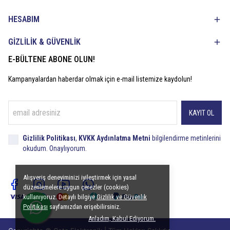
HESABIM
GİZLİLİK & GÜVENLİK
E-BÜLTENE ABONE OLUN!
Kampanyalardan haberdar olmak için e-mail listemize kaydolun!
KAYIT OL
Gizlilik Politikası
,
KVKK Aydınlatma Metni
bilgilendirme metinlerini
okudum. Onaylıyorum.
Alışveriş deneyiminizi iyileştirmek için yasal
düzenlemelere uygun çerezler (cookies)
kullanıyoruz. Detaylı bilgiye
Gizlilik ve Güvenlik
Politikası
sayfamızdan erişebilirsiniz.
Anladım, Kabul Ediyorum.