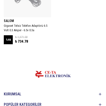
SALOM
Gigaset Telsiz Telefon Adaptörü 6.5
Volt 0.3 Amper - 6.5v 0.3a
₺ 1,371.58
%
46
₺ 734.78
KURUMSAL
POPÜLER KATEGORİLER