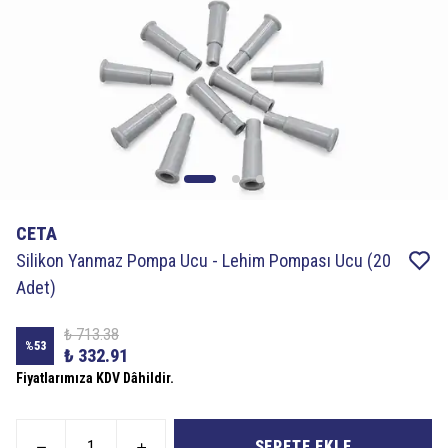
CETA
Silikon Yanmaz Pompa Ucu - Lehim Pompası Ucu (20
Adet)
₺ 713.38
%
53
₺ 332.91
Fiyatlarımıza KDV Dâhildir.
SEPETE EKLE