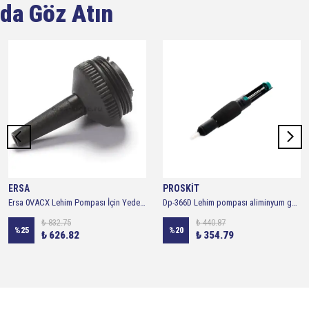
da Göz Atın
ERSA
PROSKİT
Ersa 0VACX Lehim Pompası İçin Yedek Pompa Ucu Ersa 0VAC22 - 2'li Paket
Dp-366D Lehim pompası aliminyum gövde 163mm
₺ 832.75
₺ 440.87
%
25
%
20
₺ 626.82
₺ 354.79