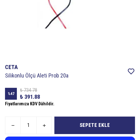
CETA
Silikonlu Ölçü Aleti Prob 20a
₺ 734.78
%
47
₺ 391.88
Fiyatlarımıza KDV Dâhildir.
SEPETE EKLE