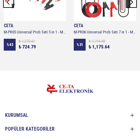
CETA
CETA
M-PR05 Universal Prob Seti 5 in 1 - Multimetre Ölçüm Ucu ve Prob Seti
M-PR06 Universal Prob Seti 7 in 1 - Multimetre Ölçüm Ucu ve Prob Setİ
₺ 1,273.61
₺ 1,714.48
%
43
%
31
₺ 724.79
₺ 1,175.64
KURUMSAL
POPÜLER KATEGORİLER