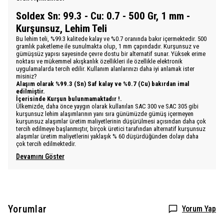
Soldex Sn: 99.3 - Cu: 0.7 - 500 Gr, 1 mm -
Kurşunsuz, Lehim Teli
Bu lehim teli, %99.3 kalitede kalay ve %0.7 oranında bakır içermektedir. 500
gramlık paketleme ile sunulmakta olup, 1 mm çapındadır. Kurşunsuz ve
gümüşsüz yapısı sayesinde çevre dostu bir alternatif sunar. Yüksek erime
noktası ve mükemmel akışkanlık özellikleri ile özellikle elektronik
uygulamalarda tercih edilir. Kullanım alanlarınızı daha iyi anlamak ister
misiniz?
Alaşım olarak %99.3 (Sn) Saf kalay ve %0.7 (Cu) bakırdan imal
edilmiştir.
İçerisinde Kurşun bulunmamaktadır !.
Ülkemizde, daha önce yaygın olarak kullanılan SAC 300 ve SAC 305 gibi
kurşunsuz lehim alaşımlarının yanı sıra günümüzde gümüş içermeyen
kurşunsuz alaşımlar üretim maliyetlerinin düşürülmesi açısından daha çok
tercih edilmeye başlanmıştır, birçok üretici tarafından alternatif kurşunsuz
alaşımlar üretim maliyetlerini yaklaşık % 60 düşürdüğünden dolayı daha
çok tercih edilmektedir.
Devamını Göster
Yorumlar
Yorum Yap