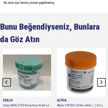
Bu ürün için henüz yorum yapılmamış.
Bunu Beğendiyseniz, Bunlara
da Göz Atın
SENJU
ALPHA
Senju M40-LS720 Kurşunsuz Krem Lehim 1 Kutu 500GR (%1 Gümüşlü)
Alpha CVP520 ( Krem Lehim ) - ( Sıvı Lehim ) 138° 500gr - No-Clean 42sn/57.6Bi/0.4Ag