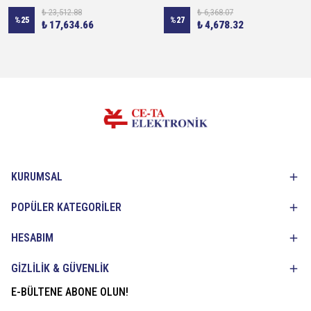
₺ 23,512.88
₺ 6,368.07
%
25
%
27
₺ 17,634.66
₺ 4,678.32
KURUMSAL
POPÜLER KATEGORİLER
HESABIM
GİZLİLİK & GÜVENLİK
E-BÜLTENE ABONE OLUN!