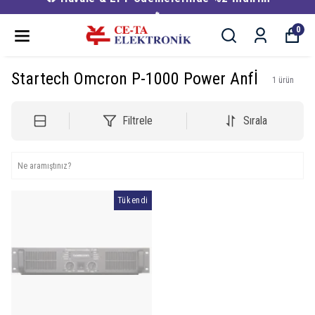
🔥
0
Startech Omcron P-1000 Power Anfİ
1
ürün
Filtrele
Sırala
Tükendi