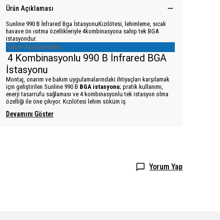
Ürün Açıklaması
Sunline 990 B İnfrared Bga İstasyonuKızılötesi, lehimleme, sıcak
havave ön ısıtma özellikleriyle 4kombinasyona sahip tek BGA
istasyondur.
Ürün Açıklamaları
4 Kombinasyonlu 990 B İnfrared BGA
İstasyonu
Montaj, onarım ve bakım uygulamalarındaki ihtiyaçları karşılamak
için geliştirilen Sunline 990 B
BGA istasyonu
; pratik kullanımı,
enerji tasarrufu sağlaması ve 4 kombinasyonlu tek istasyon olma
özelliği ile öne çıkıyor. Kızılötesi lehim söküm iş
Devamını Göster
Yorum Yap