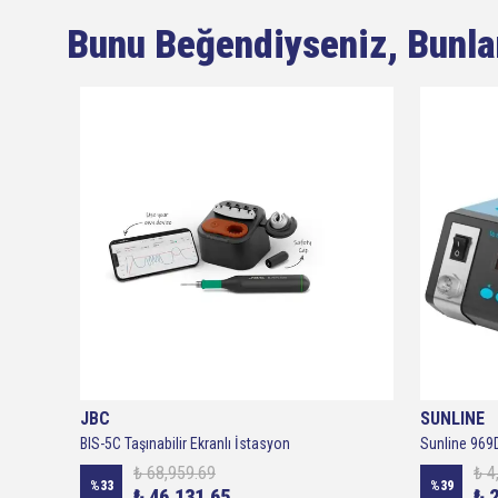
Bunu Beğendiyseniz, Bunla
JBC
SUNLINE
 - 200W
BIS-5C Taşınabilir Ekranlı İstasyon
Sunline 969D
₺ 68,959.69
₺ 4
%
33
%
39
₺ 46,131.65
₺ 