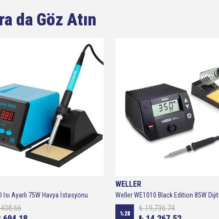
ra da Göz Atın
WELLER
 Isı Ayarlı 75W Havya İstasyonu
,408.66
₺ 19,736.74
%
28
2,694.18
₺ 14,267.52