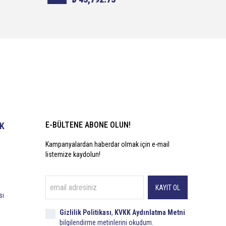
E-BÜLTENE ABONE OLUN!
İK
i
Kampanyalardan haberdar olmak için e-mail
listemize kaydolun!
KAYIT OL
sı
Gizlilik Politikası
,
KVKK Aydınlatma Metni
bilgilendirme metinlerini okudum.