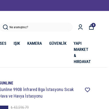
0
SES
IŞIK
KAMERA
GÜVENLİK
YAPI
MARKET
&
HIRDAVAT
SUNLINE
Sunline 990B İnfrared Bga İstasyonu Sıcak
Hava ve Havya İstasyonu
₺ 43,596.79