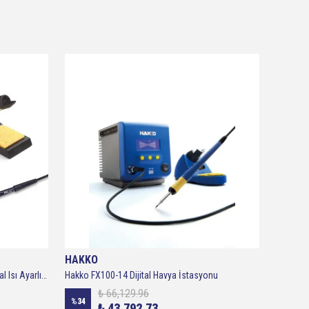
HAKKO
CLASS
Weller WE1010 Black Edition 85W Dijital Isı Ayarlı Havya T0053298392
Hakko FX100-14 Dijital Havya İstasyonu
₺ 66,129.96
%
34
%
27
₺ 43,792.73