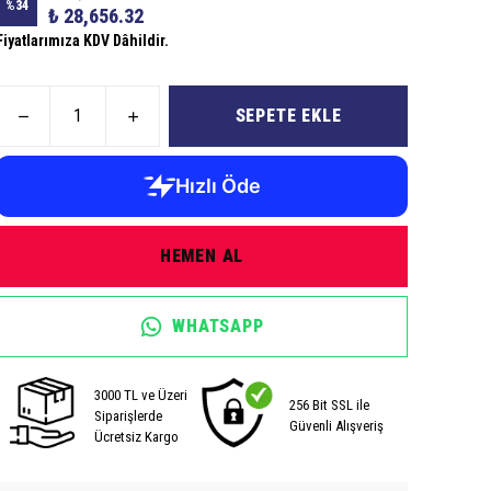
%
34
₺ 28,656.32
Fiyatlarımıza KDV Dâhildir.
SEPETE EKLE
HEMEN AL
WHATSAPP
3000 TL ve Üzeri
256 Bit SSL ile
Siparişlerde
Güvenli Alışveriş
Ücretsiz Kargo