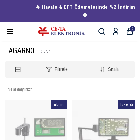
🔥 Havale & EFT Ödemelerinde %2 İndirim
🔥
0
TAGARNO
3
ürün
Filtrele
Sırala
Tükendi
Tükendi