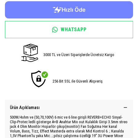
WHATSAPP
3000 TL ve Üzeri Siparişlerde Ücretsiz Kargo
256 Bit SSL ile Güvenli Alışveriş
Ürün Açıklaması
500W/4ohm ve (50,70,100V) 6 mic ve 6 line girişli REVERB+ECHO Sinyal-
Clip-Protec ledli gösterge A+B Anahtar Mix out Kulaklık Girişi 3.5mm streo
jack 4 Ohm Monitör Hoparlör çıkışı(monitör) Fan Soğutma Her kanal
Volum, Bass, Tizz, Effect Masterda extra olarak Mid Kontrol 6. ; Kanalda
1,5V Phantom’lu yaka Mic. ; pilsiz çalıştırma özelliği 19'' 3U Power Mixer