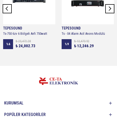
TEPESOUND
TEPESOUND
Ts-750 6zv 6 Bölgeli Anfi 750watt
Ts - 04 Alarm Acil Anons Modülü
₺ 25,472.28
₺ 13,470.92
%
6
%
9
₺ 24,002.73
₺ 12,246.29
KURUMSAL
POPÜLER KATEGORİLER