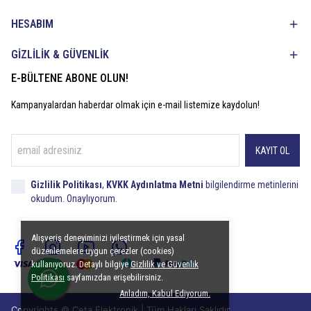
HESABIM
GİZLİLİK & GÜVENLİK
E-BÜLTENE ABONE OLUN!
Kampanyalardan haberdar olmak için e-mail listemize kaydolun!
KAYIT OL
Gizlilik Politikası
,
KVKK Aydınlatma Metni
bilgilendirme metinlerini
okudum. Onaylıyorum.
Alışveriş deneyiminizi iyileştirmek için yasal
düzenlemelere uygun çerezler (cookies)
kullanıyoruz. Detaylı bilgiye
Gizlilik ve Güvenlik
Politikası
sayfamızdan erişebilirsiniz.
Anladım, Kabul Ediyorum.
Copyrights © Ceta Elektronik | Tüm Hakları Saklıdır.