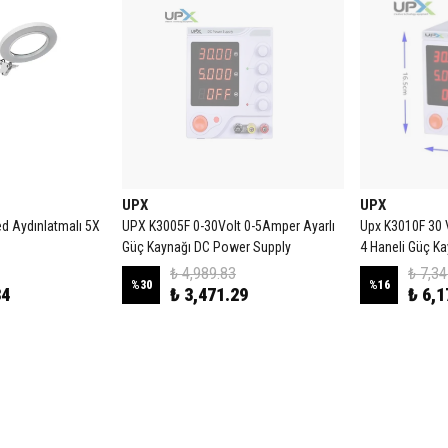
UPX
UPX
d Aydınlatmalı 5X
UPX K3005F 0-30Volt 0-5Amper Ayarlı
Upx K3010F 30 
Güç Kaynağı DC Power Supply
4 Haneli Güç Ka
₺ 4,989.83
₺ 7,34
%
30
%
16
34
₺ 3,471.29
₺ 6,1