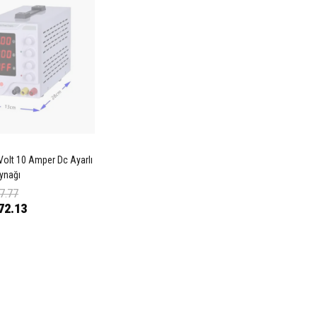
Volt 10 Amper Dc Ayarlı
ynağı
7.77
72.13