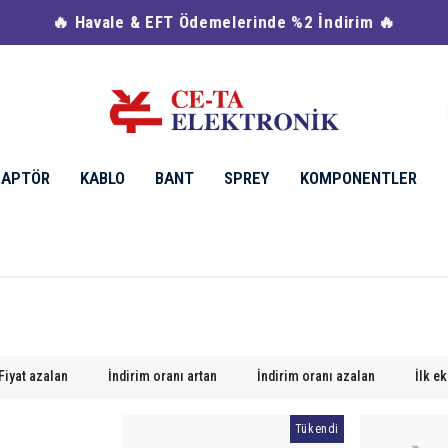
🔥 Havale & EFT Ödemelerinde %2 İndirim 🔥
DAPTÖR
KABLO
BANT
SPREY
KOMPONENTLER
Fiyat azalan
İndirim oranı artan
İndirim oranı azalan
İlk e
Tükendi