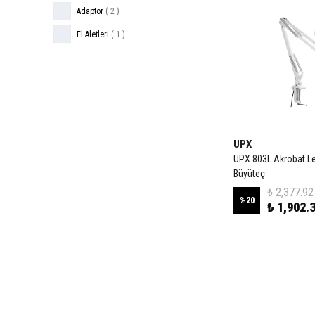
Adaptör
(
2
)
El Aletleri
(
1
)
UPX
UPX 803L Akrobat Le
Büyüteç
₺ 2,377.92
%
20
₺ 1,902.