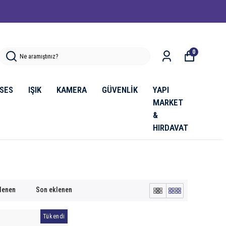
0
SES
IŞIK
KAMERA
GÜVENLİK
YAPI
MARKET
&
HIRDAVAT
klenen
Son eklenen
Tükendi