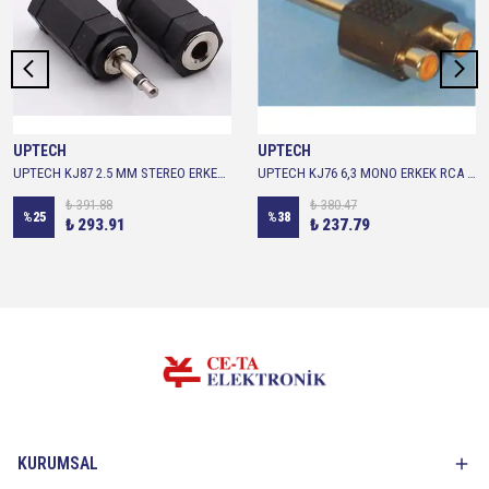
UPTECH
UPTECH
UPTECH KJ87 2.5 MM STEREO ERKEK 3.5 MM STEREO DİŞİ ÇEVİRİCİ
UPTECH KJ76 6,3 MONO ERKEK RCA DD ÇEVİRİCİ ÇİFTLİ JAK
₺ 391.88
₺ 380.47
%
25
%
38
₺ 293.91
₺ 237.79
KURUMSAL