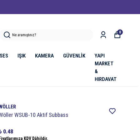
0
SES
IŞIK
KAMERA
GÜVENLİK
YAPI
MARKET
&
HIRDAVAT
WÖLLER
Wöller WSUB-10 Aktif Subbass
₺ 0.48
Fiyatlarımıza KDV Dâhildir.