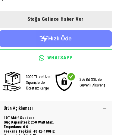
Stoğa Gelince Haber Ver
WHATSAPP
3000 TL ve Üzeri
256 Bit SSL ile
Siparişlerde
Güvenli Alışveriş
Ücretsiz Kargo
Ürün Açıklaması
10’’ Aktif Subbass
Güç Kapasitesi: 250 Watt Max.
Empedans: 6 Ω
Frekans Tepkisi: 40Hz-180Hz