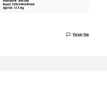
Hassaslık: :86±3dB
Boyut: 320x340x385mm
Ağırlık: 12.5 Kg
Yorum Yap