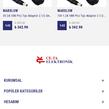
MARXLOW
MARXLOW
3V 2A 10W Priz Tipi Adaptör 2.1/2.5mm - 3 Volt 2 Amper Adaptör
15V 1.2A 18W Priz Tipi Adaptör 2.1/2.5mm - 15 Volt 1.2 Amper Adaptör
₺ 587.82
₺ 587.82
%
42
%
42
₺ 342.90
₺ 342.90
KURUMSAL
POPÜLER KATEGORİLER
HESABIM