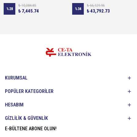
₺ 10,384.85
₺ 66,129.96
%
28
%
34
₺ 7,445.74
₺ 43,792.73
KURUMSAL
POPÜLER KATEGORİLER
HESABIM
GİZLİLİK & GÜVENLİK
E-BÜLTENE ABONE OLUN!