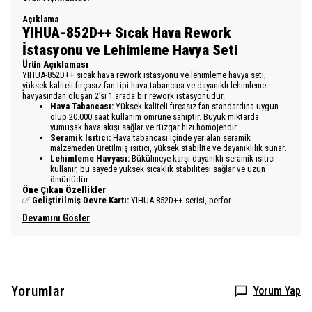
Açıklama
YIHUA-852D++ Sıcak Hava Rework
İstasyonu ve Lehimleme Havya Seti
Ürün Açıklaması
YIHUA-852D++ sıcak hava rework istasyonu ve lehimleme havya seti,
yüksek kaliteli fırçasız fan tipi hava tabancası ve dayanıklı lehimleme
havyasından oluşan 2’si 1 arada bir rework istasyonudur.
Hava Tabancası:
Yüksek kaliteli fırçasız fan standardına uygun
olup 20.000 saat kullanım ömrüne sahiptir. Büyük miktarda
yumuşak hava akışı sağlar ve rüzgar hızı homojendir.
Seramik Isıtıcı:
Hava tabancası içinde yer alan seramik
malzemeden üretilmiş ısıtıcı, yüksek stabilite ve dayanıklılık sunar.
Lehimleme Havyası:
Bükülmeye karşı dayanıklı seramik ısıtıcı
kullanır, bu sayede yüksek sıcaklık stabilitesi sağlar ve uzun
ömürlüdür.
Öne Çıkan Özellikler
✅
Geliştirilmiş Devre Kartı:
YIHUA-852D++ serisi, perfor
Devamını Göster
Yorumlar
Yorum Yap