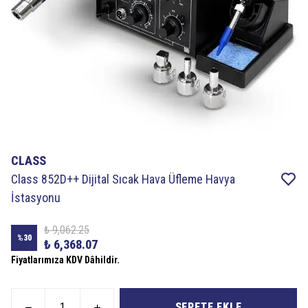
CLASS
Class 852D++ Dijital Sıcak Hava Üfleme Havya
İstasyonu
₺ 9,062.25
%
30
₺ 6,368.07
Fiyatlarımıza KDV Dâhildir.
SEPETE EKLE