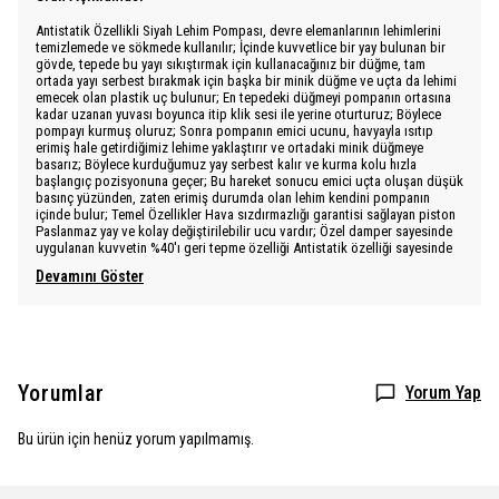
Antistatik Özellikli Siyah Lehim Pompası, devre elemanlarının lehimlerini
temizlemede ve sökmede kullanılır; İçinde kuvvetlice bir yay bulunan bir
gövde, tepede bu yayı sıkıştırmak için kullanacağınız bir düğme, tam
ortada yayı serbest bırakmak için başka bir minik düğme ve uçta da lehimi
emecek olan plastik uç bulunur; En tepedeki düğmeyi pompanın ortasına
kadar uzanan yuvası boyunca itip klik sesi ile yerine oturturuz; Böylece
pompayı kurmuş oluruz; Sonra pompanın emici ucunu, havyayla ısıtıp
erimiş hale getirdiğimiz lehime yaklaştırır ve ortadaki minik düğmeye
basarız; Böylece kurduğumuz yay serbest kalır ve kurma kolu hızla
başlangıç pozisyonuna geçer; Bu hareket sonucu emici uçta oluşan düşük
basınç yüzünden, zaten erimiş durumda olan lehim kendini pompanın
içinde bulur; Temel Özellikler Hava sızdırmazlığı garantisi sağlayan piston
Paslanmaz yay ve kolay değiştirilebilir ucu vardır; Özel damper sayesinde
uygulanan kuvvetin %40'ı geri tepme özelliği Antistatik özelliği sayesinde
Devamını Göster
Yorumlar
Yorum Yap
Bu ürün için henüz yorum yapılmamış.