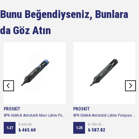
Bunu Beğendiyseniz, Bunlara
da Göz Atın
PROSKİT
PROSKİT
8PK-366N-B Antistatik Mavi Lehim Pompası Antistatik Lehim Pompası 205mm
8PK-366NA Antistatik Lehim Pompası 205mm
₺ 636.81
₺ 783.76
%
27
%
25
₺ 465.60
₺ 587.82