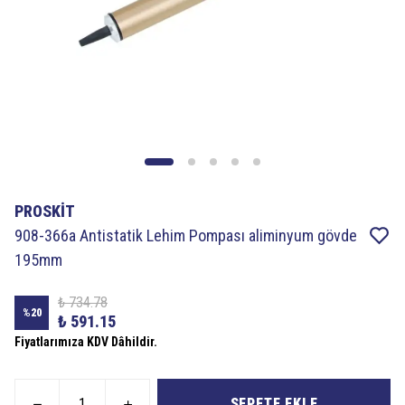
PROSKİT
908-366a Antistatik Lehim Pompası aliminyum gövde
195mm
₺ 734.78
%
20
₺ 591.15
Fiyatlarımıza KDV Dâhildir.
SEPETE EKLE