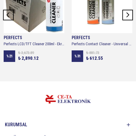
PERFECTS
PERFECTS
Perfects LCD/TFT Cleaner 200ml - Ekran Temizleyici Sprey ( 1 Kutu - 12 Adet )
Perfects Contact Cleaner - Unıversal Degreaser Cleaner Yağlı Ve Yağsız Kontak Sprey 2li
₺ 3,673.89
₺ 881.73
%
21
%
31
₺ 2,890.12
₺ 612.55
KURUMSAL