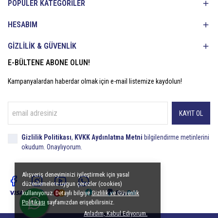
POPÜLER KATEGORİLER
HESABIM
GİZLİLİK & GÜVENLİK
E-BÜLTENE ABONE OLUN!
Kampanyalardan haberdar olmak için e-mail listemize kaydolun!
KAYIT OL
Gizlilik Politikası
,
KVKK Aydınlatma Metni
bilgilendirme metinlerini
okudum. Onaylıyorum.
Alışveriş deneyiminizi iyileştirmek için yasal
düzenlemelere uygun çerezler (cookies)
kullanıyoruz. Detaylı bilgiye
Gizlilik ve Güvenlik
Politikası
sayfamızdan erişebilirsiniz.
Anladım, Kabul Ediyorum.