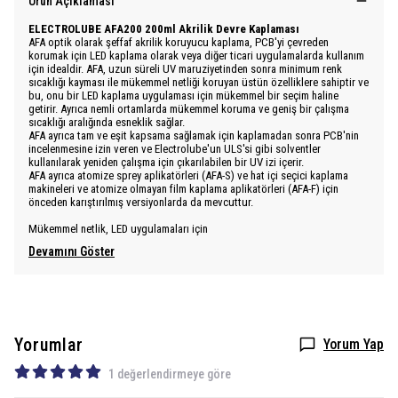
Ürün Açıklaması
ELECTROLUBE AFA200 200ml Akrilik Devre Kaplaması
AFA optik olarak şeffaf akrilik koruyucu kaplama, PCB'yi çevreden
korumak için LED kaplama olarak veya diğer ticari uygulamalarda kullanım
için idealdir. AFA, uzun süreli UV maruziyetinden sonra minimum renk
sıcaklığı kayması ile mükemmel netliği koruyan üstün özelliklere sahiptir ve
bu, onu bir LED kaplama uygulaması için mükemmel bir seçim haline
getirir. Ayrıca nemli ortamlarda mükemmel koruma ve geniş bir çalışma
sıcaklığı aralığında esneklik sağlar.
AFA ayrıca tam ve eşit kapsama sağlamak için kaplamadan sonra PCB'nin
incelenmesine izin veren ve Electrolube'un ULS'si gibi solventler
kullanılarak yeniden çalışma için çıkarılabilen bir UV izi içerir.
AFA ayrıca atomize sprey aplikatörleri (AFA-S) ve hat içi seçici kaplama
makineleri ve atomize olmayan film kaplama aplikatörleri (AFA-F) için
önceden karıştırılmış versiyonlarda da mevcuttur.
Mükemmel netlik, LED uygulamaları için
Devamını Göster
Yorumlar
Yorum Yap
1 değerlendirmeye göre