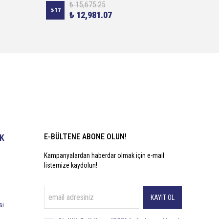
₺ 15,675.25
%
17
%
20
₺ 12,981.07
E-BÜLTENE ABONE OLUN!
İK
i
Kampanyalardan haberdar olmak için e-mail
listemize kaydolun!
KAYIT OL
sı