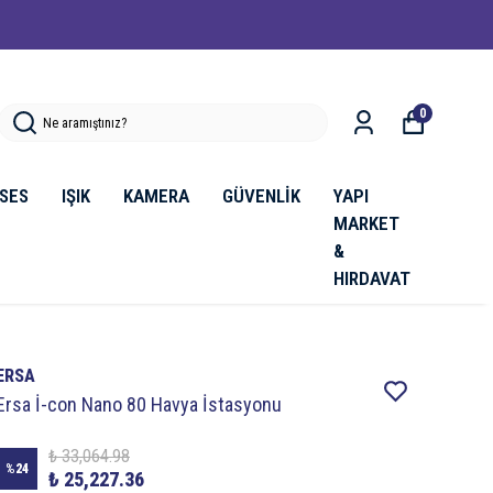
0
SES
IŞIK
KAMERA
GÜVENLİK
YAPI
MARKET
&
HIRDAVAT
ERSA
Ersa İ-con Nano 80 Havya İstasyonu
₺ 33,064.98
%
24
₺ 25,227.36