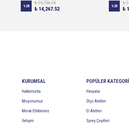
₺ 19,736.74
₺ 1
%
28
%
25
₺ 14,267.52
₺ 
KURUMSAL
POPÜLER KATEGOR
Hakkımızda
Havyalar
Misyonumuz
Ölçü Aletleri
Merak Ettikleriniz
El Aletleri
İletişim
Sprey Çeşitleri