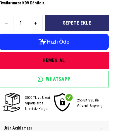
Fiyatlarımıza KDV Dâhildir.
SEPETE EKLE
HEMEN AL
WHATSAPP
3000 TL ve Üzeri
256 Bit SSL ile
Siparişlerde
Güvenli Alışveriş
Ücretsiz Kargo
Ürün Açıklaması