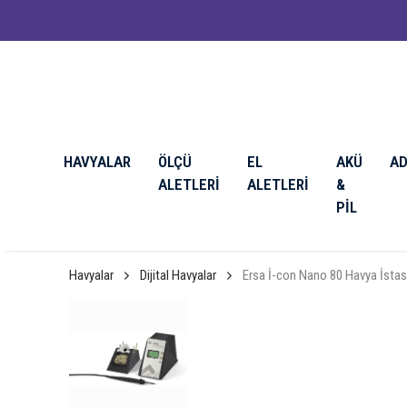
HAVYALAR
ÖLÇÜ
EL
AKÜ
A
ALETLERİ
ALETLERİ
&
PİL
Havyalar
Dijital Havyalar
Ersa İ-con Nano 80 Havya İsta