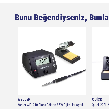
Bunu Beğendiyseniz, Bunla
WELLER
QUİCK
Class 852D++ Dijital Sıcak Hava Üfleme Havya İstasyonu
Weller WE1010 Black Edition 85W Dijital Isı Ayarlı Havya T0053298392