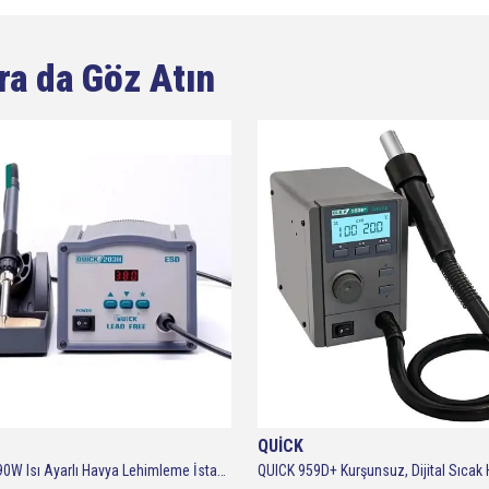
ra da Göz Atın
QUİCK
Quick 203H 90W Isı Ayarlı Havya Lehimleme İstasyonu