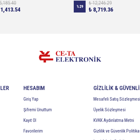
5,185.40
₺ 12,246.29
%
29
11,413.54
₺ 8,719.36
İLER
HESABIM
GİZLİLİK & GÜVENL
Giriş Yap
Mesafeli Satış Sözleşmes
Şifremi Unuttum
Üyelik Sözleşmesi
Kayıt Ol
KVKK Aydınlatma Metni
Favorilerim
Gizlilik ve Güvenlik Politika