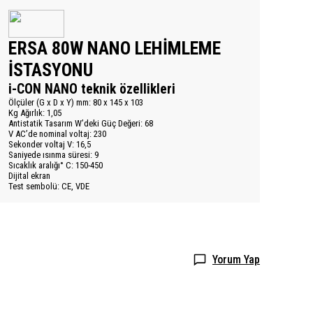
ERSA 80W NANO LEHİMLEME
İSTASYONU
i-CON NANO teknik özellikleri
Ölçüler (G x D x Y) mm: 80 x 145 x 103
Kg Ağırlık: 1,05
Antistatik Tasarım W’deki Güç Değeri: 68
V AC’de nominal voltaj: 230
Sekonder voltaj V: 16,5
Saniyede ısınma süresi: 9
Sıcaklık aralığı° C: 150-450
Dijital ekran
Test sembolü: CE, VDE
Yorum Yap