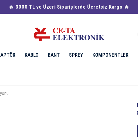
🔥 Havale & EFT Ödemelerinde %2 İndirim 🔥
DAPTÖR
KABLO
BANT
SPREY
KOMPONENTLER
syonu