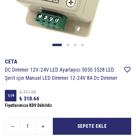
CETA
DC Dimmer 12V-24V LED Ayarlayıcı 5050 3528 LED
Şerit için Manuel LED Dimmer 12-24V 8A Dc Dimmer
₺ 391.88
%
19
₺ 318.64
Fiyatlarımıza KDV Dâhildir.
SEPETE EKLE