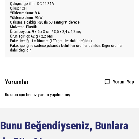
Çalışma gerilimi: DC 12-24 V.
Çıkış: 1CH
Yükleme akımı: 8 A.
Yükleme akımı: 96 W
Çalışma sıcaklığı: -20 ila 60 santigrat derece.
Malzeme: Plastik
Ürün boyutu: 9 x 6 x 3 cm / 3,5 x 2,4 x 1,2 inç
Ürün ağırlığı: 62 g / 2,2 ons
Paket içeriği: 1 x Dimmer (LED şeritler dahil değildir).
Paket içeriğine sadece yukarıda belirtilen ürünler dahildir. Diğer ürünler
dahil değildir.
Yorumlar
Yorum Yap
Bu ürün için henüz yorum yapılmamış.
Bunu Beğendiyseniz, Bunlara