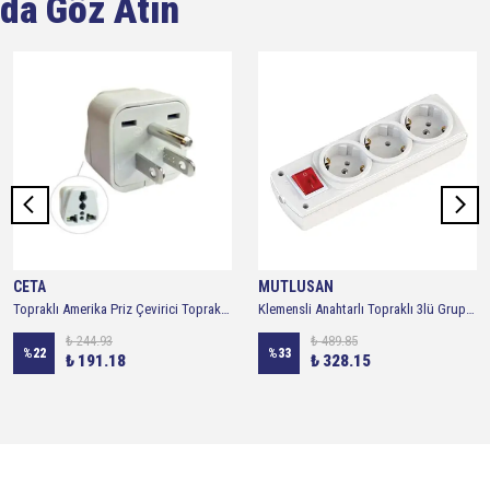
da Göz Atın
CETA
MUTLUSAN
Topraklı Amerika Priz Çevirici Topraklı Kanada Priz Çevirici Topraklı Tayland Priz Çevirici Universal Dönüştürücü
Klemensli Anahtarlı Topraklı 3lü Grup Priz - Mutlusan
₺ 244.93
₺ 489.85
%
22
%
33
₺ 191.18
₺ 328.15