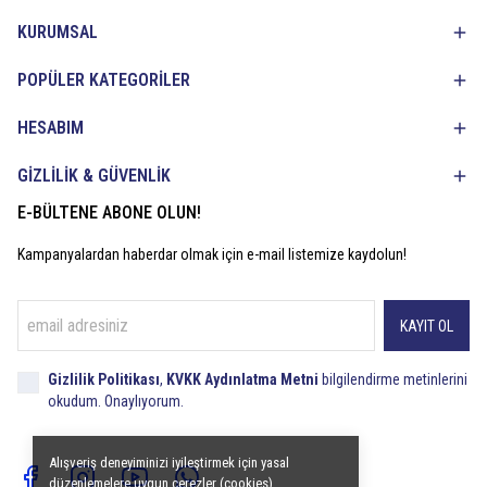
KURUMSAL
POPÜLER KATEGORİLER
HESABIM
GİZLİLİK & GÜVENLİK
E-BÜLTENE ABONE OLUN!
Kampanyalardan haberdar olmak için e-mail listemize kaydolun!
KAYIT OL
Gizlilik Politikası
,
KVKK Aydınlatma Metni
bilgilendirme metinlerini
okudum. Onaylıyorum.
Alışveriş deneyiminizi iyileştirmek için yasal
düzenlemelere uygun çerezler (cookies)