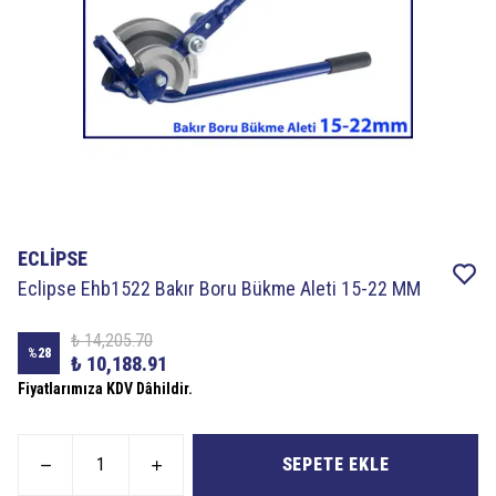
ECLİPSE
Eclipse Ehb1522 Bakır Boru Bükme Aleti 15-22 MM
₺ 14,205.70
%
28
₺ 10,188.91
Fiyatlarımıza KDV Dâhildir.
SEPETE EKLE