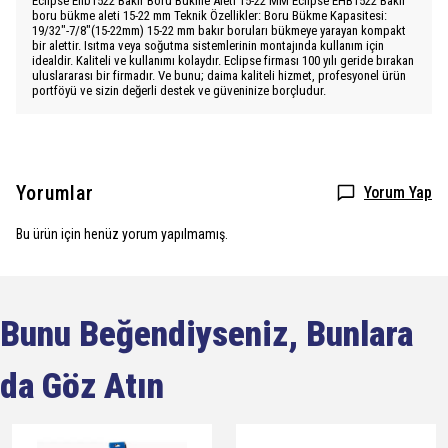
Eclipse Ehb1522 Bakır Boru Bükme Aleti 15-22 MM Eclipse EHB1522 Bakır
boru bükme aleti 15-22 mm Teknik Özellikler: Boru Bükme Kapasitesi:
19/32"-7/8"(15-22mm) 15-22 mm bakır boruları bükmeye yarayan kompakt
bir alettir. Isıtma veya soğutma sistemlerinin montajında kullanım için
idealdir. Kaliteli ve kullanımı kolaydır. Eclipse firması 100 yılı geride bırakan
uluslararası bir firmadır. Ve bunu; daima kaliteli hizmet, profesyonel ürün
portföyü ve sizin değerli destek ve güveninize borçludur.
Yorumlar
Yorum Yap
Bu ürün için henüz yorum yapılmamış.
Bunu Beğendiyseniz, Bunlara
da Göz Atın