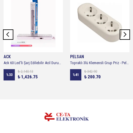
ACK
PELSAN
Ack 60 Led'li Şarj Edilebilir Acil Durum Aydınlatması AC01-00330 4W Beyaz İç Mekan Kullanımı
Topraklı 3lü Klemensli Grup Priz - Pelsan
₺ 2,140.13
₺ 342.90
%
33
%
41
₺ 1,426.75
₺ 200.70