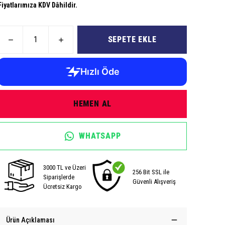
Fiyatlarımıza KDV Dâhildir.
SEPETE EKLE
HEMEN AL
WHATSAPP
3000 TL ve Üzeri
256 Bit SSL ile
Siparişlerde
Güvenli Alışveriş
Ücretsiz Kargo
Ürün Açıklaması