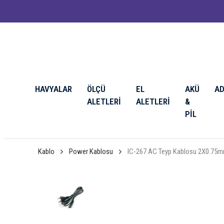
🔥 3000 TL ve Üzeri Siparişlerde Ücretsiz Kargo 🔥
HAVYALAR
ÖLÇÜ
EL
AKÜ
A
ALETLERİ
ALETLERİ
&
PİL
Kablo
Power Kablosu
IC-267 AC Teyp Kablosu 2X0.75