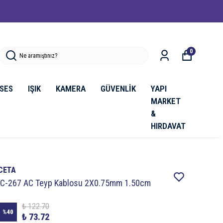
0
SES
IŞIK
KAMERA
GÜVENLİK
YAPI
MARKET
&
HIRDAVAT
CETA
IC-267 AC Teyp Kablosu 2X0.75mm 1.50cm
₺ 122.70
%
40
₺ 73.72