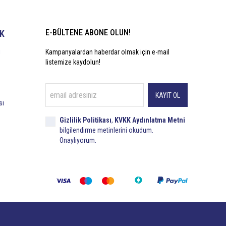
E-BÜLTENE ABONE OLUN!
İK
i
Kampanyalardan haberdar olmak için e-mail
listemize kaydolun!
KAYIT OL
sı
Gizlilik Politikası
,
KVKK Aydınlatma Metni
bilgilendirme metinlerini okudum.
Onaylıyorum.