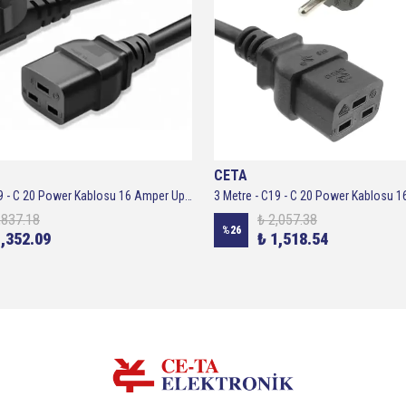
CETA
2 Metre - C19 - C 20 Power Kablosu 16 Amper Ups Kablosu 3x1,5
,837.18
₺ 2,057.38
%
26
1,352.09
₺ 1,518.54