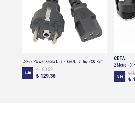
CETA
IC-268 Power Kablo Düz Erkek/Düz Dişi 3X0.75mm 1.80cm
IC-268 Power Kablo L Erkek/Düz Dişi 3X0.75mm 1.80cm
₺ 183.58
₺ 1
%
30
₺ 129.36
%
26
₺ 