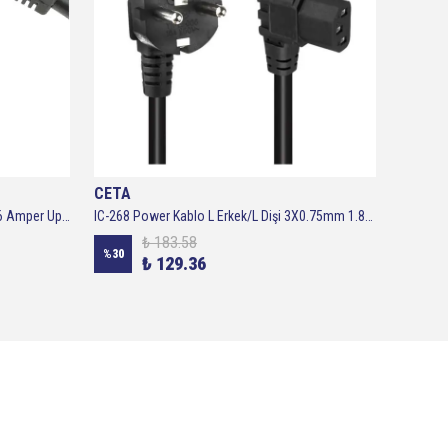
CETA
CETA
3 Metre - C19 - C 20 Power Kablosu 16 Amper Ups Kablosu 3x1,5
IC-268 Power Kablo L Erkek/L Dişi 3X0.75mm 1.80cm
₺ 183.58
%
30
%
30
₺ 129.36