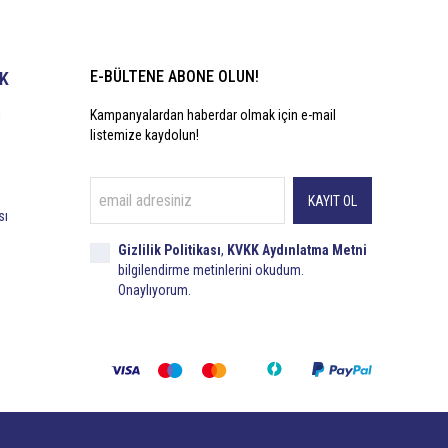
E-BÜLTENE ABONE OLUN!
İK
i
Kampanyalardan haberdar olmak için e-mail
listemize kaydolun!
KAYIT OL
sı
Gizlilik Politikası
,
KVKK Aydınlatma Metni
bilgilendirme metinlerini okudum.
Onaylıyorum.