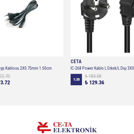
CETA
Teyp Kablosu 2X0.75mm 1.50cm
22.70
₺ 183.58
%
30
73.72
₺ 129.36