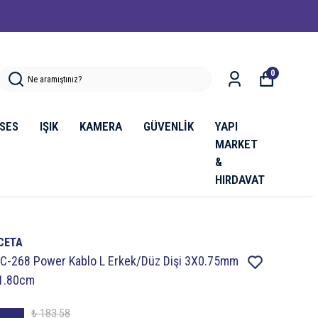
0
SES
IŞIK
KAMERA
GÜVENLİK
YAPI
MARKET
&
HIRDAVAT
CETA
IC-268 Power Kablo L Erkek/Düz Dişi 3X0.75mm
1.80cm
₺ 183.58