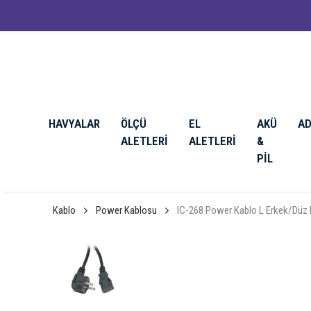
HAVYALAR
ÖLÇÜ
EL
AKÜ
A
ALETLERİ
ALETLERİ
&
PİL
Kablo
Power Kablosu
IC-268 Power Kablo L Erkek/Düz