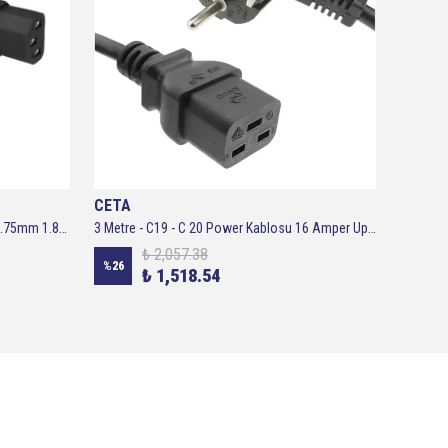
CETA
CETA
IC-268 Power Kablo L Erkek/L Dişi 3X0.75mm 1.80cm
3 Metre - C19 - C 20 Power Kablosu 16 Amper Ups Kablosu 3x1,5
₺ 2,057.38
%
26
%
26
₺ 1,518.54