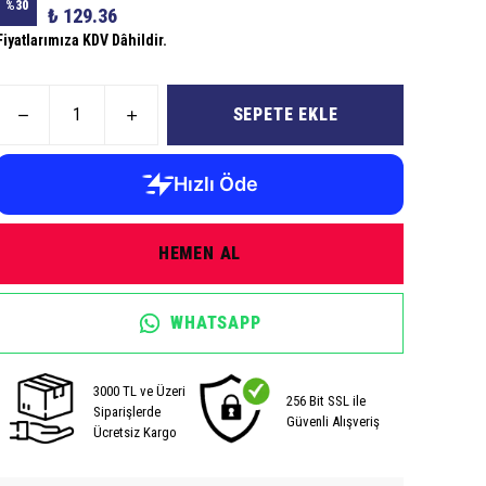
%
30
₺ 129.36
Fiyatlarımıza KDV Dâhildir.
SEPETE EKLE
HEMEN AL
WHATSAPP
3000 TL ve Üzeri
256 Bit SSL ile
Siparişlerde
Güvenli Alışveriş
Ücretsiz Kargo