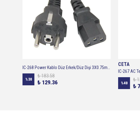
CETA
IC-268 Power Kablo Düz Erkek/Düz Dişi 3X0.75mm 1.80cm
2 Metre - C19 - C 20 Power Kablosu 16 Amper Ups Kablosu 3x1,5
IC-267 AC 
₺ 183.58
₺ 1
%
30
₺ 129.36
%
40
₺ 