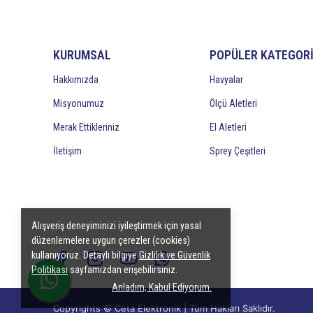
KURUMSAL
POPÜLER KATEGOR
Hakkımızda
Havyalar
Misyonumuz
Ölçü Aletleri
Merak Ettikleriniz
El Aletleri
İletişim
Sprey Çeşitleri
Alışveriş deneyiminizi iyileştirmek için yasal
düzenlemelere uygun çerezler (cookies)
kullanıyoruz. Detaylı bilgiye
Gizlilik ve Güvenlik
Politikası
sayfamızdan erişebilirsiniz.
Anladım, Kabul Ediyorum.
Copyrights © Ceta Elektronik | Tüm Hakları Saklıdır.