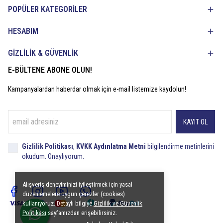
POPÜLER KATEGORİLER
HESABIM
GİZLİLİK & GÜVENLİK
E-BÜLTENE ABONE OLUN!
Kampanyalardan haberdar olmak için e-mail listemize kaydolun!
KAYIT OL
Gizlilik Politikası
,
KVKK Aydınlatma Metni
bilgilendirme metinlerini
okudum. Onaylıyorum.
Alışveriş deneyiminizi iyileştirmek için yasal
düzenlemelere uygun çerezler (cookies)
kullanıyoruz. Detaylı bilgiye
Gizlilik ve Güvenlik
Politikası
sayfamızdan erişebilirsiniz.