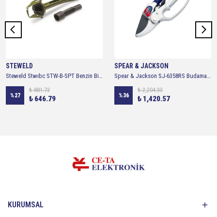
STEWELD
SPEAR & JACKSON
Steweld Stwıbc STW-B-SPT Benzin Bidonu İbiği
Spear & Jackson SJ-6358RS Budama Makası Anvil Cırcırlı
₺ 881.73
₺ 2,204.33
%
27
%
36
₺ 646.79
₺ 1,420.57
KURUMSAL