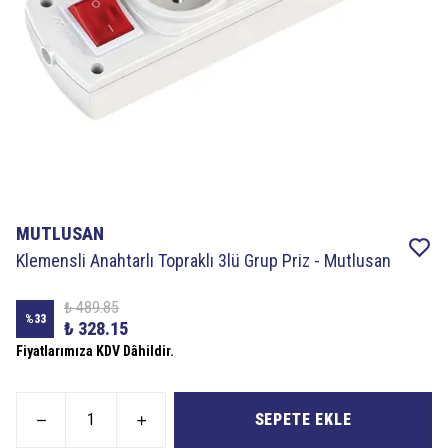
MUTLUSAN
Klemensli Anahtarlı Topraklı 3lü Grup Priz - Mutlusan
₺ 489.85
%
33
₺ 328.15
Fiyatlarımıza KDV Dâhildir.
SEPETE EKLE