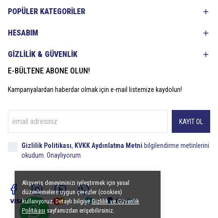
POPÜLER KATEGORİLER
HESABIM
GİZLİLİK & GÜVENLİK
E-BÜLTENE ABONE OLUN!
Kampanyalardan haberdar olmak için e-mail listemize kaydolun!
KAYIT OL
Gizlilik Politikası
,
KVKK Aydınlatma Metni
bilgilendirme metinlerini
okudum. Onaylıyorum.
Alışveriş deneyiminizi iyileştirmek için yasal
düzenlemelere uygun çerezler (cookies)
kullanıyoruz. Detaylı bilgiye
Gizlilik ve Güvenlik
Politikası
sayfamızdan erişebilirsiniz.