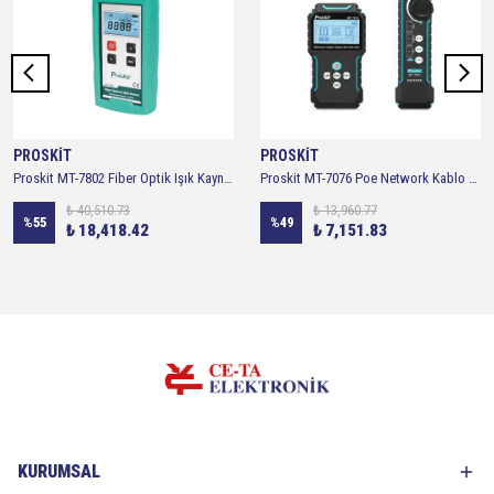
PROSKİT
PROSKİT
Proskit MT-7802 Fiber Optik Işık Kaynağı
Proskit MT-7076 Poe Network Kablo Test Cihazı
₺ 40,510.73
₺ 13,960.77
%
55
%
49
₺ 18,418.42
₺ 7,151.83
KURUMSAL