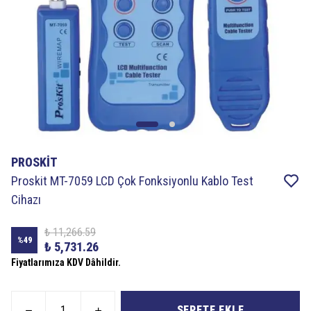
PROSKİT
Proskit MT-7059 LCD Çok Fonksiyonlu Kablo Test
Cihazı
₺ 11,266.59
%
49
₺ 5,731.26
Fiyatlarımıza KDV Dâhildir.
SEPETE EKLE