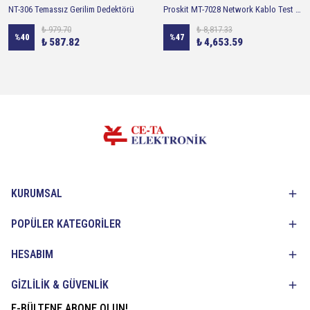
NT-306 Temassız Gerilim Dedektörü
Proskit MT-7028 Network Kablo Test Cihazı Prob Kit
₺ 979.70
₺ 8,817.33
%
40
%
47
₺ 587.82
₺ 4,653.59
KURUMSAL
POPÜLER KATEGORİLER
HESABIM
GİZLİLİK & GÜVENLİK
E-BÜLTENE ABONE OLUN!