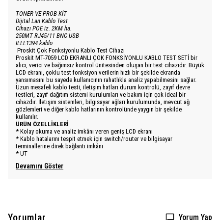
TONER VE PROB KİT
Dijital Lan Kablo Test
Cihazı POE iz. 2KM ha.
250MT RJ45/11 BNC USB
IEEE1394 kablo
Proskit Çok Fonksiyonlu Kablo Test Cihazı
Proskit MT-7059 LCD EKRANLI ÇOK FONKSİYONLU KABLO TEST SETİ bir
alıcı, verici ve bağımsız kontrol ünitesinden oluşan bir test cihazıdır. Büyük
LCD ekranı, çoklu test fonksiyon verilerin hızlı bir şekilde ekranda
yansımasını bu sayede kullanıcının rahatlıkla analiz yapabilmesini sağlar.
Uzun mesafeli kablo testi, iletişim hatları durum kontrolü, zayıf devre
testleri, zayıf dağıtım sistemi kurulumları ve bakım için çok ideal bir
cihazdır. İletişim sistemleri, bilgisayar ağları kurulumunda, mevcut ağ
gözlemleri ve diğer kablo hatlarının kontrolünde yaygın bir şekilde
kullanılır.
ÜRÜN ÖZELLİKLERİ
* Kolay okuma ve analiz imkânı veren geniş LCD ekranı
* Kablo hatalarını tespit etmek için switch/router ve bilgisayar
terminallerine direk bağlantı imkânı
* UT
Devamını Göster
Yorumlar
Yorum Yap