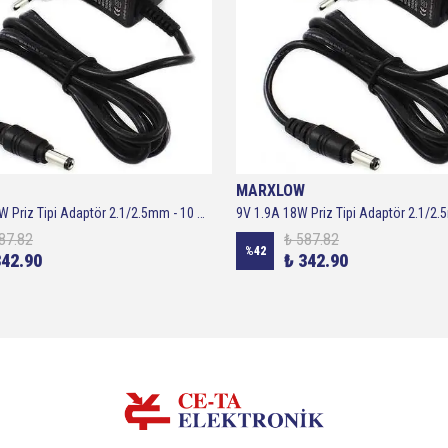
MARXLOW
10V 0.8A 10W Priz Tipi Adaptör 2.1/2.5mm - 10 Volt 0.8 Amper Adaptör
87.82
₺ 587.82
%
42
342.90
₺ 342.90