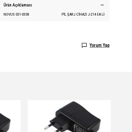
Ürün Açıklaması
NOVUS 031-0358
PİL ŞARJ CİHAZI J-214 EA Lİ-ION
Yorum Yap