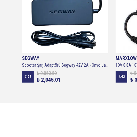
SEGWAY
MARXLOW
Scooter Şarj Adaptörü Segway 42V 2A - Onvo Jaklı
₺ 2,853.50
₺ 5
%
28
%
42
₺ 2,045.01
₺ 