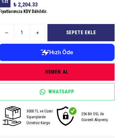
%
22
₺ 2,204.33
Fiyatlarımıza KDV Dâhildir.
SEPETE EKLE
HEMEN AL
WHATSAPP
3000 TL ve Üzeri
256 Bit SSL ile
Siparişlerde
Güvenli Alışveriş
Ücretsiz Kargo