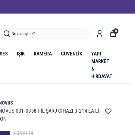
0
SES
IŞIK
KAMERA
GÜVENLİK
YAPI
MARKET
&
HIRDAVAT
NOVUS
NOVUS 031-0358 PİL ŞARJ CİHAZI J-214 EA Lİ-
ION
₺ 2,841.14