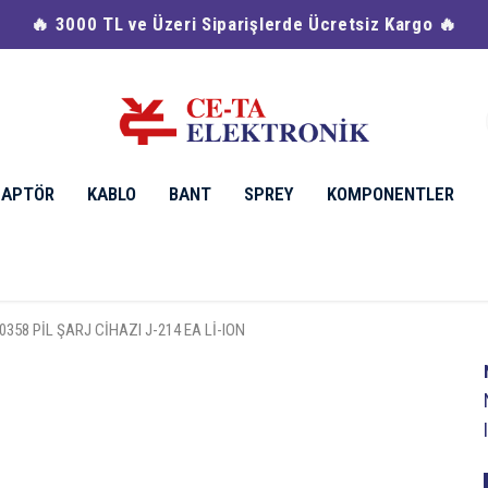
🔥 Havale & EFT Ödemelerinde %2 İndirim 🔥
DAPTÖR
KABLO
BANT
SPREY
KOMPONENTLER
358 PİL ŞARJ CİHAZI J-214 EA Lİ-ION