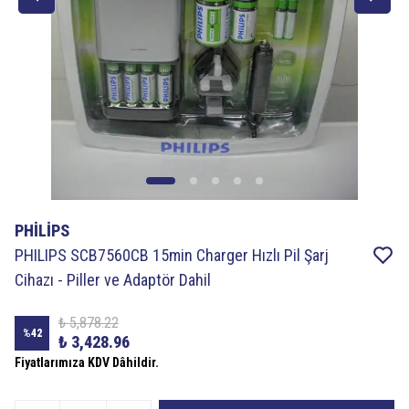
PHİLİPS
PHILIPS SCB7560CB 15min Charger Hızlı Pil Şarj
Cihazı - Piller ve Adaptör Dahil
₺ 5,878.22
%
42
₺ 3,428.96
Fiyatlarımıza KDV Dâhildir.