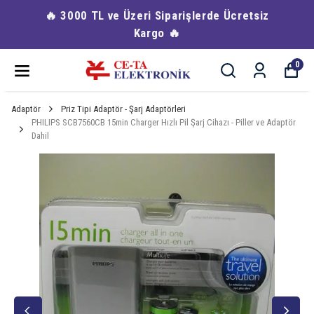
i Siparişlerde Ücretsiz
🔥 Havale & EFT Ö
rgo 🔥
0
Adaptör
Priz Tipi Adaptör - Şarj Adaptörleri
PHILIPS SCB7560CB 15min Charger Hızlı Pil Şarj Cihazı - Piller ve Adaptör
Dahil