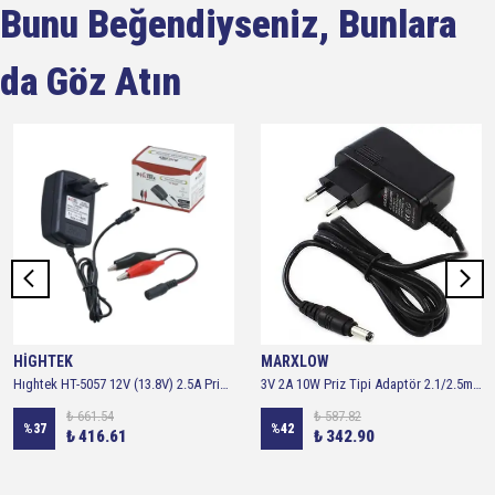
Bunu Beğendiyseniz, Bunlara
da Göz Atın
HİGHTEK
MARXLOW
Hıghtek HT-5057 12V (13.8V) 2.5A Priz Tipi 12 Volt Akü Şarj Adaptörü 5.5X2.5mm Jacklı + Krokodilli
3V 2A 10W Priz Tipi Adaptör 2.1/2.5mm - 3 Volt 2 Amper Adaptör
₺ 661.54
₺ 587.82
%
37
%
42
₺ 416.61
₺ 342.90