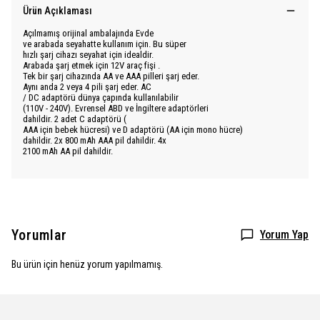
Ürün Açıklaması
Açılmamış orijinal ambalajında ​​Evde
ve arabada seyahatte kullanım için. Bu süper
hızlı şarj cihazı seyahat için idealdir.
Arabada şarj etmek için 12V araç fişi .
Tek bir şarj cihazında AA ve AAA pilleri şarj eder.
Aynı anda 2 veya 4 pili şarj eder. AC
/ DC adaptörü dünya çapında kullanılabilir
(110V - 240V). Evrensel ABD ve İngiltere adaptörleri
dahildir. 2 adet C adaptörü (
AAA için bebek hücresi) ve D adaptörü (AA için mono hücre)
dahildir. 2x 800 mAh AAA pil dahildir. 4x
2100 mAh AA pil dahildir.
Yorumlar
Yorum Yap
Bu ürün için henüz yorum yapılmamış.