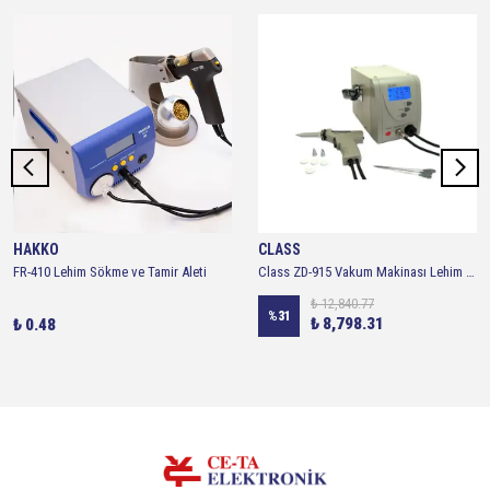
HAKKO
CLASS
FR-410 Lehim Sökme ve Tamir Aleti
Class ZD-915 Vakum Makinası Lehim Sökme İstasyonu
₺ 12,840.77
%
31
₺ 8,798.31
₺ 0.48