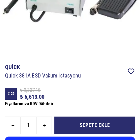
QUİCK
Quick 381A ESD Vakum İstasyonu
₺ 9,307.18
%
29
₺ 6,613.00
Fiyatlarımıza KDV Dâhildir.
SEPETE EKLE