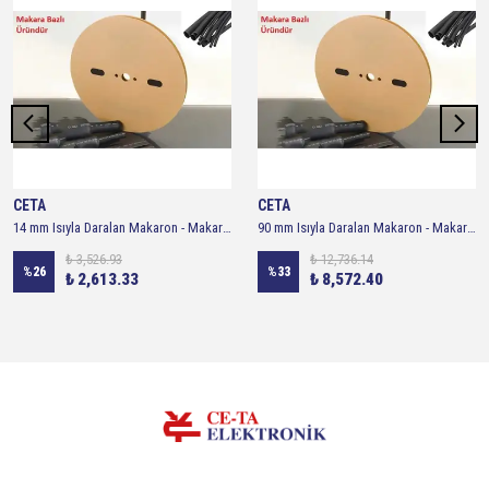
CETA
CETA
14 mm Isıyla Daralan Makaron - Makara 100 metre ( Siyah )
90 mm Isıyla Daralan Makaron - Makara 25 metre ( Siyah )
₺ 3,526.93
₺ 12,736.14
%
26
%
33
₺ 2,613.33
₺ 8,572.40