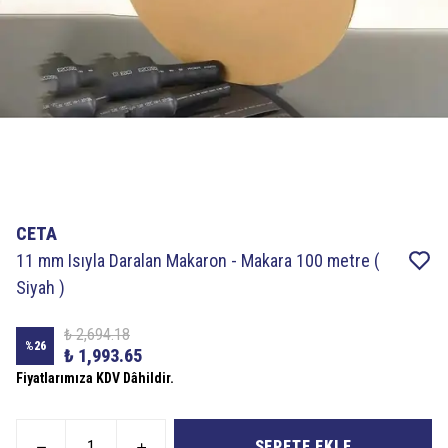
CETA
11 mm Isıyla Daralan Makaron - Makara 100 metre (
Siyah )
₺ 2,694.18
%
26
₺ 1,993.65
Fiyatlarımıza KDV Dâhildir.
SEPETE EKLE