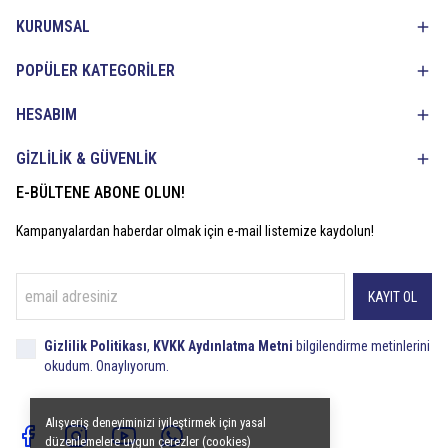
KURUMSAL
POPÜLER KATEGORİLER
HESABIM
GİZLİLİK & GÜVENLİK
E-BÜLTENE ABONE OLUN!
Kampanyalardan haberdar olmak için e-mail listemize kaydolun!
KAYIT OL
Gizlilik Politikası
,
KVKK Aydınlatma Metni
bilgilendirme metinlerini
okudum. Onaylıyorum.
Alışveriş deneyiminizi iyileştirmek için yasal
düzenlemelere uygun çerezler (cookies)