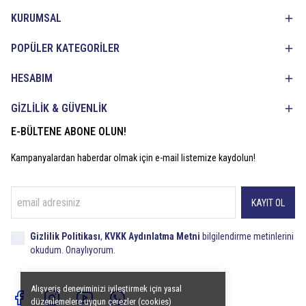
KURUMSAL
POPÜLER KATEGORİLER
HESABIM
GİZLİLİK & GÜVENLİK
E-BÜLTENE ABONE OLUN!
Kampanyalardan haberdar olmak için e-mail listemize kaydolun!
KAYIT OL
Gizlilik Politikası
,
KVKK Aydınlatma Metni
bilgilendirme metinlerini
okudum. Onaylıyorum.
Alışveriş deneyiminizi iyileştirmek için yasal
düzenlemelere uygun çerezler (cookies)