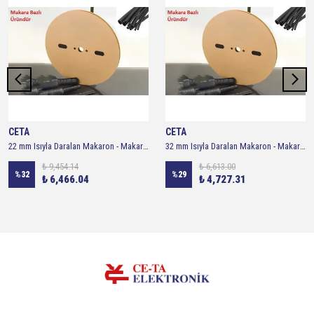
CETA
CETA
22 mm Isıyla Daralan Makaron - Makara 100 metre ( Siyah )
32 mm Isıyla Daralan Makaron - Makara 50 metre ( Siyah )
₺ 9,454.14
₺ 6,613.00
%
32
%
29
₺ 6,466.04
₺ 4,727.31