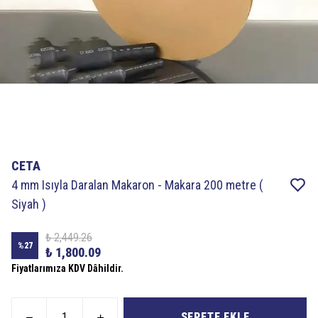
CETA
4 mm Isıyla Daralan Makaron - Makara 200 metre (
Siyah )
₺ 2,449.26
%
27
₺ 1,800.09
Fiyatlarımıza KDV Dâhildir.
SEPETE EKLE