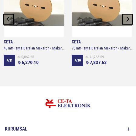
CETA
CETA
40 mm Isıyla Daralan Makaron - Makara 50 metre ( Siyah )
76 mm Isıyla Daralan Makaron - Makara 25 metre ( Siyah )
₺ 9,062.25
₺ 11,266.59
%
31
%
30
₺ 6,270.10
₺ 7,837.63
KURUMSAL