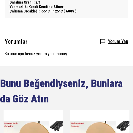
Daralma Oranı : 2/1
Yanmazlık: Kendi Kendine Söner
Çalışma Sıcaklığı: -55°C +125°
C
( 600v )
Yorumlar
Yorum Yap
Bu ürün için henüz yorum yapılmamış.
Bunu Beğendiyseniz, Bunlara
da Göz Atın