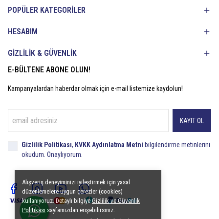
POPÜLER KATEGORİLER
HESABIM
GİZLİLİK & GÜVENLİK
E-BÜLTENE ABONE OLUN!
Kampanyalardan haberdar olmak için e-mail listemize kaydolun!
KAYIT OL
Gizlilik Politikası
,
KVKK Aydınlatma Metni
bilgilendirme metinlerini
okudum. Onaylıyorum.
Alışveriş deneyiminizi iyileştirmek için yasal
düzenlemelere uygun çerezler (cookies)
kullanıyoruz. Detaylı bilgiye
Gizlilik ve Güvenlik
Politikası
sayfamızdan erişebilirsiniz.