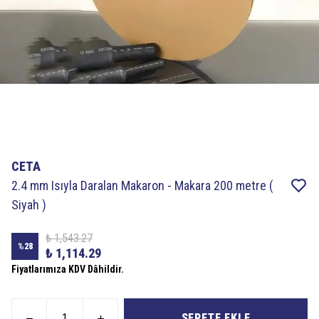
CETA
2.4 mm Isıyla Daralan Makaron - Makara 200 metre (
Siyah )
₺ 1,543.27
%
28
₺ 1,114.29
Fiyatlarımıza KDV Dâhildir.
SEPETE EKLE