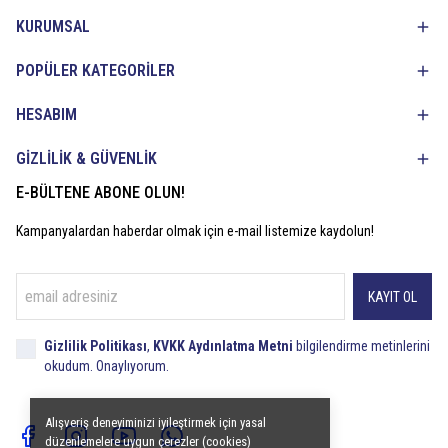
KURUMSAL
POPÜLER KATEGORİLER
HESABIM
GİZLİLİK & GÜVENLİK
E-BÜLTENE ABONE OLUN!
Kampanyalardan haberdar olmak için e-mail listemize kaydolun!
KAYIT OL
Gizlilik Politikası
,
KVKK Aydınlatma Metni
bilgilendirme metinlerini
okudum. Onaylıyorum.
Alışveriş deneyiminizi iyileştirmek için yasal
düzenlemelere uygun çerezler (cookies)