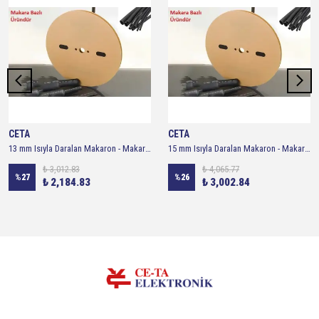
CETA
CETA
13 mm Isıyla Daralan Makaron - Makara 100 metre ( Siyah )
15 mm Isıyla Daralan Makaron - Makara 100 metre ( Siyah )
₺ 3,012.83
₺ 4,065.77
%
27
%
26
₺ 2,184.83
₺ 3,002.84