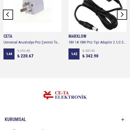
CETA
MARXLOW
Universal Avustralya Priz Çevirici Topraklı
18V 1A 18W Priz Tipi Adaptör 2.1/2.5mm- 18 Volt 1 Amper Adaptör
₺ 391.88
₺ 587.82
%
44
%
42
₺ 220.67
₺ 342.90
KURUMSAL