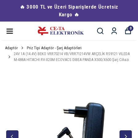
🔥 3000 TL ve Üzeri Siparişlerde Ücretsiz
Kargo 🔥
0
Adaptör
Priz Tipi Adaptör - Şarj Adaptörleri
24V 1A (14.4V) BEKO VRR70214 VB/VRR71214VW ARÇELİK RS9121 VILEDA
M-488A HITACHI RV-X20M ECOVACS DIBEA PANDA X500/X600 Şarj Cihazı