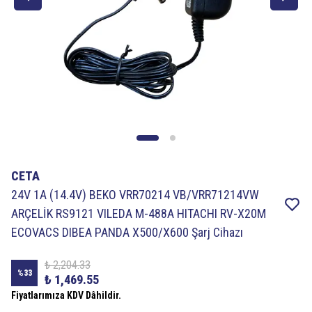
CETA
24V 1A (14.4V) BEKO VRR70214 VB/VRR71214VW
ARÇELİK RS9121 VILEDA M-488A HITACHI RV-X20M
ECOVACS DIBEA PANDA X500/X600 Şarj Cihazı
₺ 2,204.33
%
33
₺ 1,469.55
Fiyatlarımıza KDV Dâhildir.