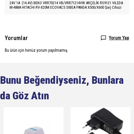
24V 1A (14.4V) BEKO VRR70214 VB/VRR71214VW ARÇELİK RS9121 VILEDA
M-488A HITACHI RV-X20M ECOVACS DIBEA PANDA X500/X600 Şarj Cihazı
Yorumlar
Yorum Yap
Bu ürün için henüz yorum yapılmamış.
Bunu Beğendiyseniz, Bunlara
da Göz Atın