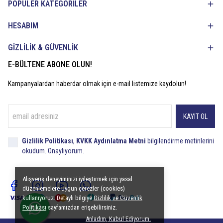
POPÜLER KATEGORİLER
HESABIM
GİZLİLİK & GÜVENLİK
E-BÜLTENE ABONE OLUN!
Kampanyalardan haberdar olmak için e-mail listemize kaydolun!
KAYIT OL
Gizlilik Politikası
,
KVKK Aydınlatma Metni
bilgilendirme metinlerini
okudum. Onaylıyorum.
Alışveriş deneyiminizi iyileştirmek için yasal
düzenlemelere uygun çerezler (cookies)
kullanıyoruz. Detaylı bilgiye
Gizlilik ve Güvenlik
Politikası
sayfamızdan erişebilirsiniz.
Anladım, Kabul Ediyorum.