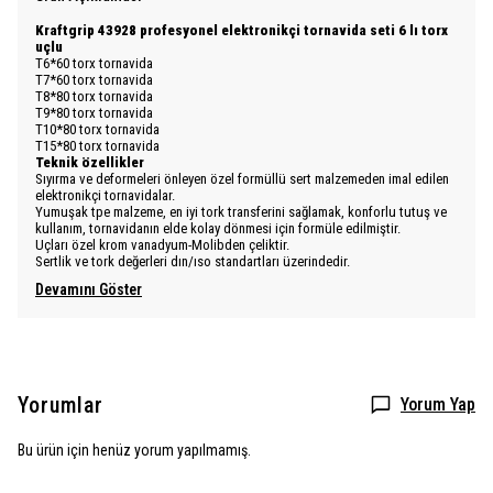
Kraftgrip 43928 profesyonel elektronikçi tornavida seti 6 lı torx
uçlu
T6*60 torx tornavida
T7*60 torx tornavida
T8*80 torx tornavida
T9*80 torx tornavida
T10*80 torx tornavida
T15*80 torx tornavida
Teknik özellikler
Sıyırma ve deformeleri önleyen özel formüllü sert malzemeden imal edilen
elektronikçi tornavidalar.
Yumuşak tpe malzeme, en iyi tork transferini sağlamak, konforlu tutuş ve
kullanım, tornavidanın elde kolay dönmesi için formüle edilmiştir.
Uçları özel krom vanadyum-Molibden çeliktir.
Sertlik ve tork değerleri dın/ıso standartları üzerindedir.
Devamını Göster
Yorumlar
Yorum Yap
Bu ürün için henüz yorum yapılmamış.