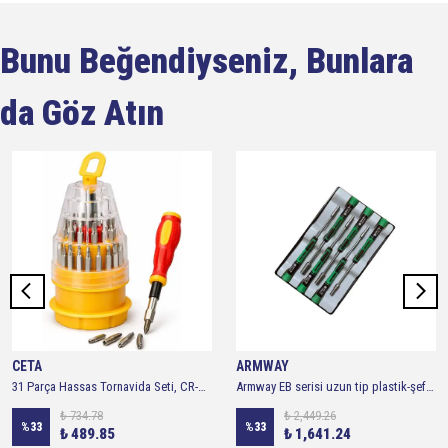
Bunu Beğendiyseniz, Bunlara
da Göz Atın
CETA
ARMWAY
31 Parça Hassas Tornavida Seti, CR-V Çelik Uçlu Bit Seti, Manyetik Uçlu Mini Tornavida Takımı, Telefon, Laptop, Elektronik Cihaz, Oyuncak Ve Saat Tamiri İçin Çok Amaçlı Tamir Seti
Armway EB serisi uzun tip plastik-şeffaf kutu saatçi Lokma tornavida seti (6 Parça)
₺ 734.78
₺ 2,449.26
%
33
%
33
₺ 489.85
₺ 1,641.24