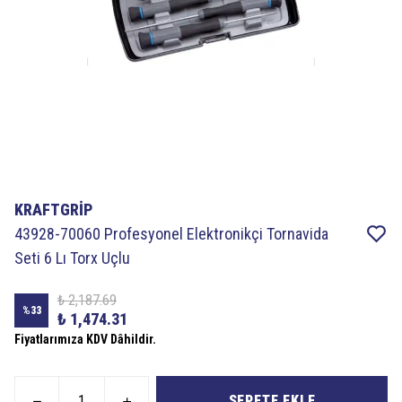
KRAFTGRİP
43928-70060 Profesyonel Elektronikçi Tornavida
Seti 6 Lı Torx Uçlu
₺ 2,187.69
%
33
₺ 1,474.31
Fiyatlarımıza KDV Dâhildir.
SEPETE EKLE