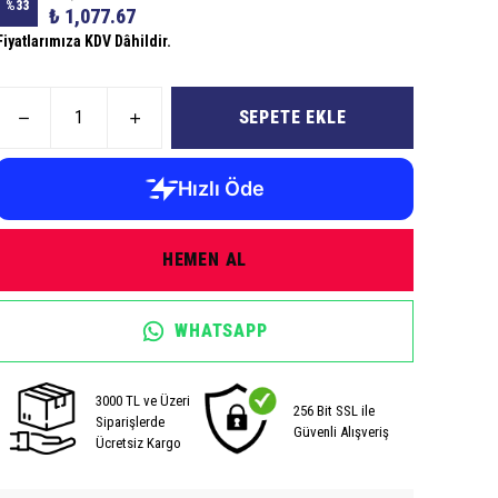
%
33
₺ 1,077.67
Fiyatlarımıza KDV Dâhildir.
SEPETE EKLE
HEMEN AL
WHATSAPP
3000 TL ve Üzeri
256 Bit SSL ile
Siparişlerde
Güvenli Alışveriş
Ücretsiz Kargo