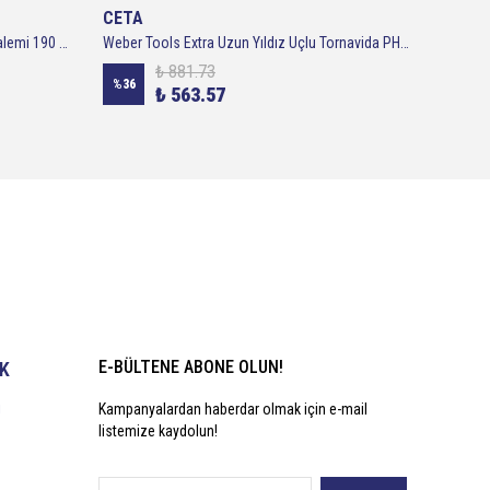
CETA
CETA
İzeltaş 4550170190 Elektrik Kontrol Kalemi 190 mm
Weber Tools Extra Uzun Yıldız Uçlu Tornavida PH1x400 MM
₺ 881.73
%
36
%
25
₺ 563.57
E-BÜLTENE ABONE OLUN!
İK
i
Kampanyalardan haberdar olmak için e-mail
listemize kaydolun!