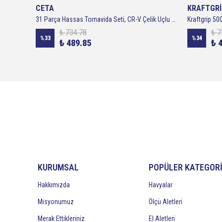
CETA
KRAFTGRİ
Armway EB serisi uzun tip plastik-şeffaf kutu saatçi Lokma tornavida seti (6 Parça)
31 Parça Hassas Tornavida Seti, CR-V Çelik Uçlu Bit Seti, Manyetik Uçlu Mini Tornavida Takımı, Telefon, Laptop, Elektronik Cihaz, Oyuncak Ve Saat Tamiri İçin Çok Amaçlı Tamir Seti
₺ 734.78
₺ 7
%
33
%
34
₺ 489.85
₺ 
KURUMSAL
POPÜLER KATEGOR
Hakkımızda
Havyalar
Misyonumuz
Ölçü Aletleri
Merak Ettikleriniz
El Aletleri