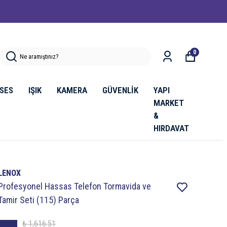
0
SES
IŞIK
KAMERA
GÜVENLİK
YAPI
MARKET
&
HIRDAVAT
LENOX
Profesyonel Hassas Telefon Tormavida ve
Tamir Seti (115) Parça
₺ 1,616.51