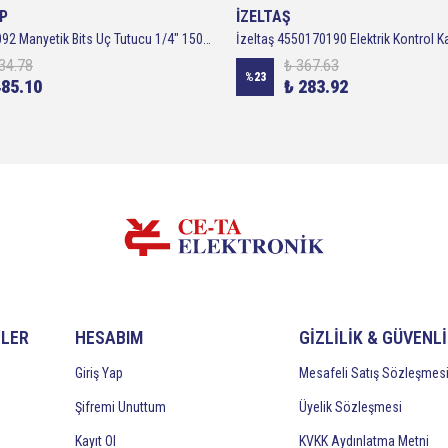
P
İZELTAŞ
Kraftgrip 50092 Manyetik Bits Uç Tutucu 1/4" 150 MM 6mm altıgen bitsler için, altıgen şaft
34.78
₺ 367.63
%
23
485.10
₺ 283.92
İLER
HESABIM
GİZLİLİK & GÜVENL
Giriş Yap
Mesafeli Satış Sözleşmes
Şifremi Unuttum
Üyelik Sözleşmesi
Kayıt Ol
KVKK Aydınlatma Metni