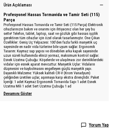
Ürün Açıklaması
Profesyonel Hassas Tormavida ve Tamir Seti (115)
Parça
Profesyonel Hassas Tornavida ve Tamir Seti (115 Parça) Elektronik
cihazlarınızın bakım ve onarımı için ihtiyacınız olan her şey bu
sette! Telefon, tablet, laptop, saat ve gözlük gibi hassas işçilik
gerektiren tüm cihazlar için özel olarak tasarlanmıştır. Öne Çıkan
Özellikler: Geniş Uç Yelpazesi: 100'den fazla farklı manyetik uç
sayesinde en nadir vida türlerine bile uyum sağlar. Ergonomik
Tasarım: Kaymaz sap yapısı ve dönebilen arka kapak sayesinde
uzun süreli kullanımda elinizi yormaz, maksimum kontrol sağlar.
Esnek Uzatma Çubuğu: Köşelerde ve ulaşılması zor derinliklerdeki
vidalar için esnek aparat mevcuttur. Manyetik Uçlar: Vidaların
düşmesini ve kaybolmasını engelleyen güçlü manyetik yapı.
Dayanıklı Malzeme: Yüksek kaliteli CR-V (Krom Vanadyum)
çeliğinden üretilen uçlar, aşınmaya karşı ekstra dirençlidir. Paket
İçeriği: 1 adet Kaymaz Ergonomik Tornavida Sapı 1 adet Esnek
Uzatma Mili 1 adet Sert Uzatma Çubuğu 1 ad
Devamını Göster
Yorum Yap