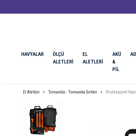
🔥 3000 TL ve Üzeri Siparişlerde Ü
HAVYALAR
ÖLÇÜ
EL
AKÜ
A
ALETLERİ
ALETLERİ
&
PİL
El Aletleri
Tornavida - Tornavida Setleri
Profesyonel Hass