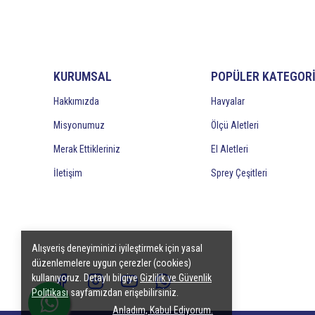
KURUMSAL
POPÜLER KATEGOR
Hakkımızda
Havyalar
Misyonumuz
Ölçü Aletleri
Merak Ettikleriniz
El Aletleri
İletişim
Sprey Çeşitleri
Alışveriş deneyiminizi iyileştirmek için yasal
düzenlemelere uygun çerezler (cookies)
kullanıyoruz. Detaylı bilgiye
Gizlilik ve Güvenlik
Politikası
sayfamızdan erişebilirsiniz.
Anladım, Kabul Ediyorum.