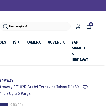
rim 🔥
0
SES
IŞIK
KAMERA
GÜVENLİK
YAPI
MARKET
&
HIRDAVAT
ARMWAY
Armway ET102P Saatçi Tornavida Takımı Düz Ve
Yıldız Uçlu 6 Parça
₺ 857.48