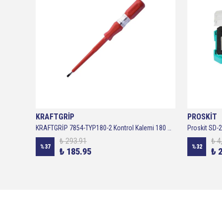
KRAFTGRİP
PROSKİT
a Seti
KRAFTGRİP 7854-TYP180-2 Kontrol Kalemi 180 mm 220-250V VDE
Proskit SD-
₺ 293.91
₺ 4
%
37
%
32
₺ 185.95
₺ 