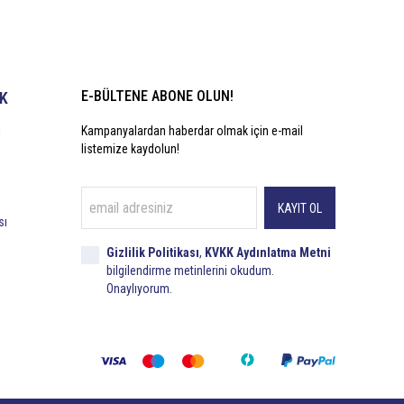
E-BÜLTENE ABONE OLUN!
İK
i
Kampanyalardan haberdar olmak için e-mail
listemize kaydolun!
KAYIT OL
sı
Gizlilik Politikası
,
KVKK Aydınlatma Metni
bilgilendirme metinlerini okudum.
Onaylıyorum.