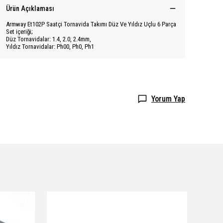
Ürün Açıklaması
Armway Et102P Saatçi Tornavida Takımı Düz Ve Yıldız Uçlu 6 Parça
Set içeriği;
Düz Tornavidalar: 1.4, 2.0, 2.4mm,
Yıldız Tornavidalar: Ph00, Ph0, Ph1
Yorum Yap