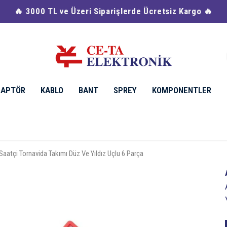
🔥 Havale & EFT Ödemelerinde %2 İndi
DAPTÖR
KABLO
BANT
SPREY
KOMPONENTLER
atçi Tornavida Takımı Düz Ve Yıldız Uçlu 6 Parça