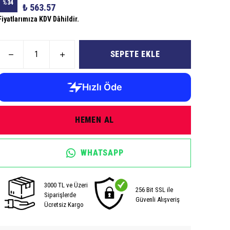
%
34
₺ 563.57
Fiyatlarımıza KDV Dâhildir.
SEPETE EKLE
HEMEN AL
WHATSAPP
3000 TL ve Üzeri
256 Bit SSL ile
Siparişlerde
Güvenli Alışveriş
Ücretsiz Kargo