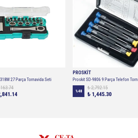
PROSKİT
2318M 27 Parça Tornavida Seti
Proskit SD-9806 9 Parça Telefon Torn
,163.74
₺ 2,792.15
%
48
2,841.14
₺ 1,445.30