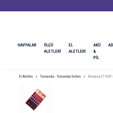
HAVYALAR
ÖLÇÜ
EL
AKÜ
A
ALETLERİ
ALETLERİ
&
PİL
El Aletleri
Tornavida - Tornavida Setleri
Armway ET102P Sa