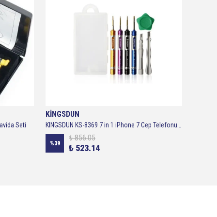
KİNGSDUN
CETA
avida Seti
KINGSDUN KS-8369 7 in 1 iPhone 7 Cep Telefonu Tamir ve Sökme Aparat Seti
₺ 856.05
%
39
%
36
₺ 523.14