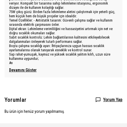
veriyor. Kompakt bir tasarıma sahip lehimleme istasyonu, ergonomik
dizaynı ile de kullanım kolaylığı sağlar.
75W çıkış gücü: Birden fazla lehimleme aletini çalıştırmak için yeterli güç,
hem küçük hem de büyük projeler için idealdir.
Temel Özellikler: - Antistatik tasarım: Güvenli çalışma sağlar ve kullanım
sırasında elektrik çarpmasını önler.
Dijital ekran: Lehimleme verimliliğini ve hassasiyetini artırmak için net ve
doğru sıcaklık okumaları sağlar.
Sabit sıcaklık kontrolü: Lehim bağlantılarının kalitesini etkileyebilecek
dalgalanmaları önleyerek tutarlı performans sağlar.
Boşta çalışma sıcaklığı ayarı: İhtiyaçlarınıza uygun hassas sıcaklık
ayarlamalarına olanak tanıyarak esneklik ve kontrol sunar.
Sap rahat-yumuşak, kaymaz ve yüksek sıcaklık yalıtım kılıfı, uzun süre
kullanıma uygundur;
An
Devamını Göster
Yorumlar
Yorum Yap
Bu ürün için henüz yorum yapılmamış.