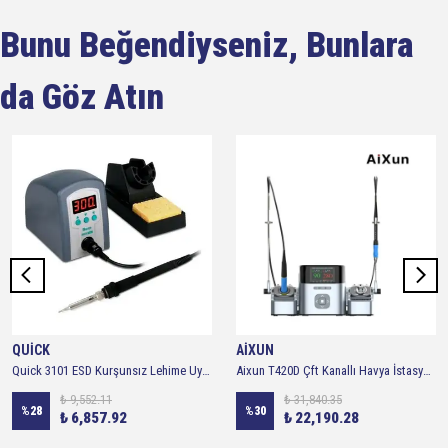
Bunu Beğendiyseniz, Bunlara
da Göz Atın
QUİCK
AİXUN
Quick 3101 ESD Kurşunsız Lehime Uygun Dijital Havya İstasyonu 80w
Aixun T420D Çft Kanallı Havya İstasyonu - 200W
₺ 9,552.11
₺ 31,840.35
%
28
%
30
₺ 6,857.92
₺ 22,190.28