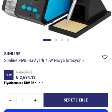
SUNLINE
Sunline 969D Isı Ayarlı 75W Havya İstasyonu
₺ 4,408.66
%
39
₺ 2,694.18
Fiyatlarımıza KDV Dâhildir.
SEPETE EKLE