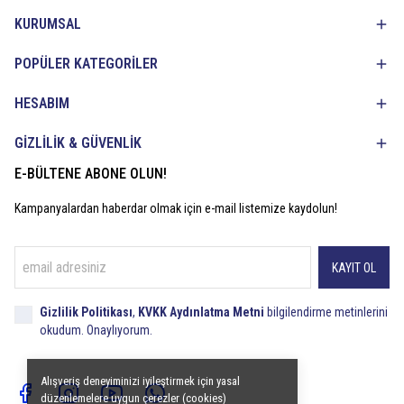
KURUMSAL
POPÜLER KATEGORİLER
HESABIM
GİZLİLİK & GÜVENLİK
E-BÜLTENE ABONE OLUN!
Kampanyalardan haberdar olmak için e-mail listemize kaydolun!
KAYIT OL
Gizlilik Politikası
,
KVKK Aydınlatma Metni
bilgilendirme metinlerini
okudum. Onaylıyorum.
Alışveriş deneyiminizi iyileştirmek için yasal
düzenlemelere uygun çerezler (cookies)