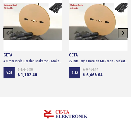
CETA
CETA
4.5 mm Isıyla Daralan Makaron - Makara 100 metre ( Siyah )
22 mm Isıyla Daralan Makaron - Makara 100 metre ( Siyah )
₺ 1,445.30
₺ 9,454.14
%
24
%
32
₺ 1,102.40
₺ 6,466.04