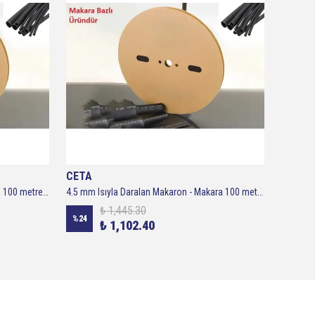
CETA
CETA
6 mm Isıyla Daralan Makaron - Makara 100 metre ( Siyah )
4.5 mm Isıyla Daralan Makaron - Makara 100 metre ( Siyah )
₺ 1,445.30
%
24
%
26
₺ 1,102.40