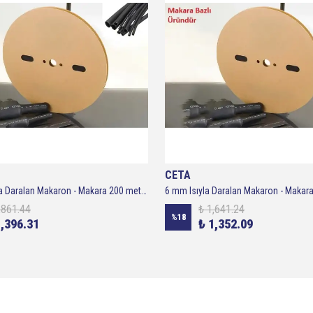
CETA
2.5 mm Isıyla Daralan Makaron - Makara 200 metre ( Siyah )
,861.44
₺ 1,641.24
%
18
1,396.31
₺ 1,352.09