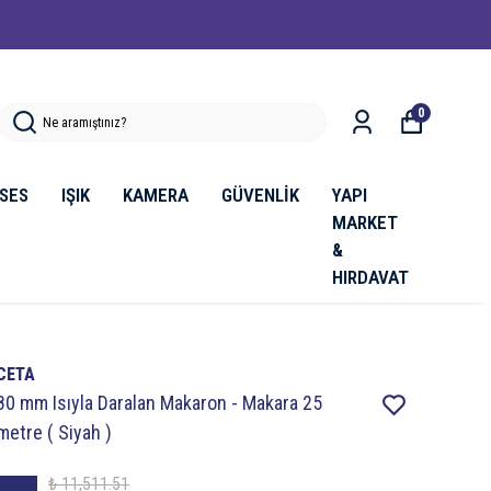
 Ödemelerinde %2 İndirim 🔥
0
SES
IŞIK
KAMERA
GÜVENLİK
YAPI
MARKET
&
HIRDAVAT
CETA
80 mm Isıyla Daralan Makaron - Makara 25
metre ( Siyah )
₺ 11,511.51