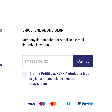
E-BÜLTENE ABONE OLUN!
İK
i
Kampanyalardan haberdar olmak için e-mail
listemize kaydolun!
KAYIT OL
sı
Gizlilik Politikası
,
KVKK Aydınlatma Metni
bilgilendirme metinlerini okudum.
Onaylıyorum.