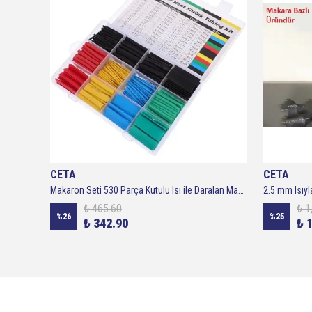
CETA
CETA
4 mm Isıyla Daralan Makaron - Makara 200 metre ( Siyah )
Makaron Seti 530 Parça Kutulu Isı ile Daralan Makaron
₺ 465.60
₺ 1
%
26
%
25
₺ 342.90
₺ 