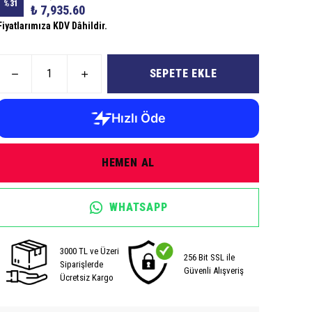
%
31
₺ 7,935.60
Fiyatlarımıza KDV Dâhildir.
SEPETE EKLE
HEMEN AL
WHATSAPP
3000 TL ve Üzeri
256 Bit SSL ile
Siparişlerde
Güvenli Alışveriş
Ücretsiz Kargo