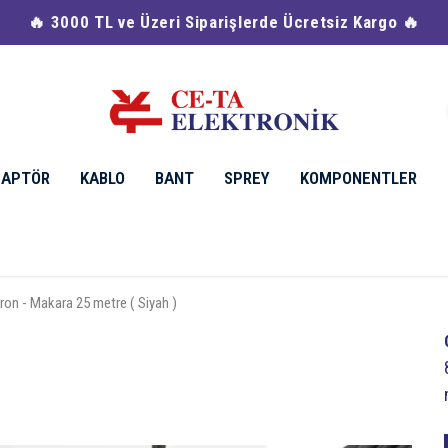
🔥 Havale & EFT
DAPTÖR
KABLO
BANT
SPREY
KOMPONENTLER
ron - Makara 25 metre ( Siyah )