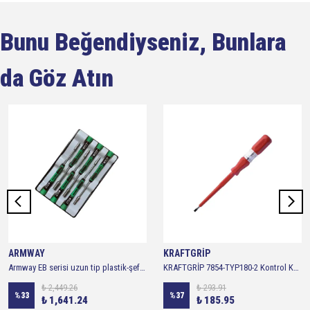
Bunu Beğendiyseniz, Bunlara
da Göz Atın
ARMWAY
KRAFTGRİP
Armway EB serisi uzun tip plastik-şeffaf kutu saatçi Lokma tornavida seti (6 Parça)
KRAFTGRİP 7854-TYP180-2 Kontrol Kalemi 180 mm 220-250V VDE
₺ 2,449.26
₺ 293.91
%
33
%
37
₺ 1,641.24
₺ 185.95