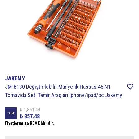
JAKEMY
JM-8130 Değiştirilebilir Manyetik Hassas 45IN1
Tornavida Seti Tamir Araçları Iphone/ipad/pc Jakemy
₺ 1,861.44
%
54
₺ 857.48
Fiyatlarımıza KDV Dâhildir.