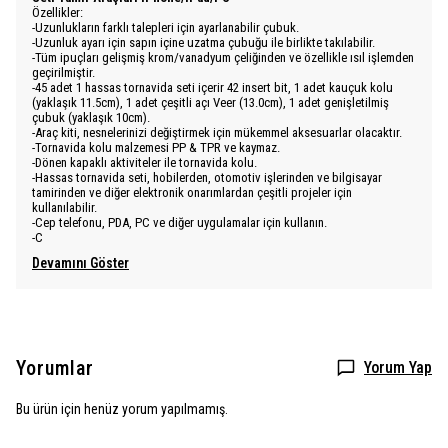
Özellikler:
-Uzunlukların farklı talepleri için ayarlanabilir çubuk.
-Uzunluk ayarı için sapın içine uzatma çubuğu ile birlikte takılabilir.
-Tüm ipuçları gelişmiş krom/vanadyum çeliğinden ve özellikle ısıl işlemden
geçirilmiştir.
-45 adet 1 hassas tornavida seti içerir 42 insert bit, 1 adet kauçuk kolu
(yaklaşık 11.5cm), 1 adet çeşitli açı Veer (13.0cm), 1 adet genişletilmiş
çubuk (yaklaşık 10cm).
-Araç kiti, nesnelerinizi değiştirmek için mükemmel aksesuarlar olacaktır.
-Tornavida kolu malzemesi PP & TPR ve kaymaz.
-Dönen kapaklı aktiviteler ile tornavida kolu.
-Hassas tornavida seti, hobilerden, otomotiv işlerinden ve bilgisayar
tamirinden ve diğer elektronik onarımlardan çeşitli projeler için
kullanılabilir.
-Cep telefonu, PDA, PC ve diğer uygulamalar için kullanın.
-C
Devamını Göster
Yorumlar
Yorum Yap
Bu ürün için henüz yorum yapılmamış.