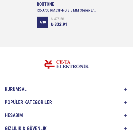
ROXTONE
RX-J705 RMJ3P-NG 3.5 MM Stereo Erkek Jack
₺ 475.58
%
30
₺ 332.91
KURUMSAL
POPÜLER KATEGORİLER
HESABIM
GİZLİLİK & GÜVENLİK