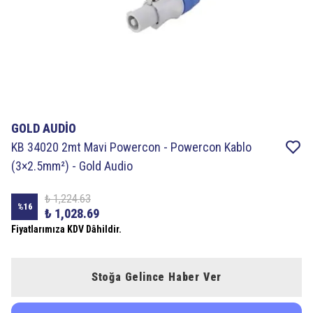
GOLD AUDİO
KB 34020 2mt Mavi Powercon - Powercon Kablo
(3×2.5mm²) - Gold Audio
₺ 1,224.63
%
16
₺ 1,028.69
Fiyatlarımıza KDV Dâhildir.
Stoğa Gelince Haber Ver